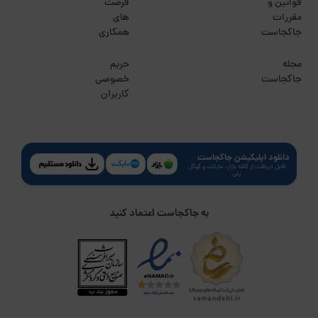
قوانین و
فرصت
مقررات
های
جاکجاست
همکاری
مجله
حریم
جاکجاست
خصوصی
کاربران
دانلود اپلیکیشن جاکجاست
قابل دریافت از کافه بازار، مایکت و گوگل
پلی
به جاکجاست اعتماد کنید