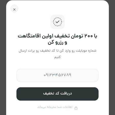
5،520
6،325
5،727
5،520
5،520
5،520
5،520
30
29
28
27
26
25
24
5،520
6،325
5،727
5،520
5،520
5،520
5،520
31
با ۲۰۰ تومان تخفیف اولین اقامتگاهت
5،520
و رزرو کن
شماره موبایلت رو وارد کن تا کد تخفیف رو برات ارسال
پاک
راهنمای تقویم
کنیم
کردن
دریافت کد تخفیف
مهرنوش رحیمی
عضویت از تیر 1404
اطلاعات شما محرمانه می‌ماند