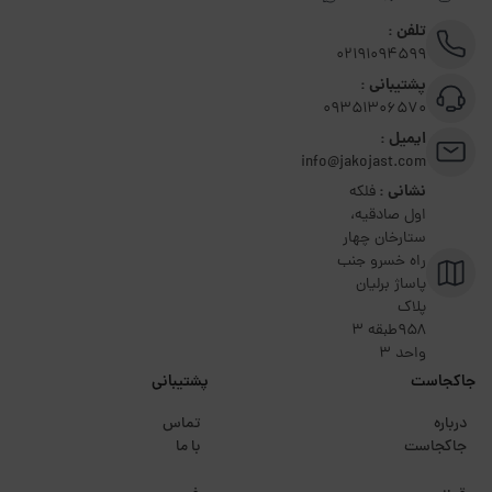
تلفن :
02191094599
پشتیبانی :
09351306570
ایمیل :
info@jakojast.com
نشانی :
فلکه
اول صادقیه،
ستارخان چهار
راه خسرو جنب
پاساژ برلیان
پلاک
۹۵۸طبقه 3
واحد 3
جاکجاست
پشتیبانی
درباره
تماس
جاکجاست
با ما