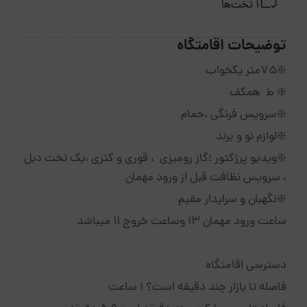
1 تخت‌ها
توضیحات اقامتگاه
❇️۷۵متر یکخواب
❇️ ط همکف
❇️سرویس فرنگی ،حمام
❇️لوازم نو و برند
❇️ویدیو پرژکتور ؛گاز رومیزی ، قوری و کتری ،یک تخت دبل
، سرویس نظافت قبل از ورود مهمان
❇️نگهبان و سرایدار مقیم
ساعت ورود مهمان 13 وساعت خروج 11 میباشد
دسترسی اقامتگاه
فاصله تا بازار چند دقیقه است؟ 1 ساعت