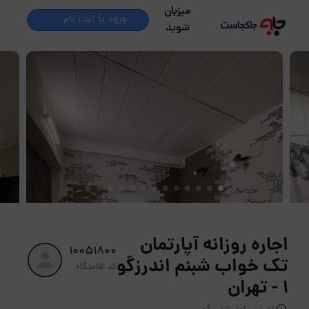
میزبان
ورود یا ثبت نام
شوید
اجاره روزانه آپارتمان
10051800
تک خواب شبنم اندرزگو
کد اقامتگاه
۱ - تهران