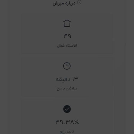
درباره میزبان
49
اقامتگاه فعال
14
دقیقه
میانگین پاسخ
49.38%
تایید رزرو