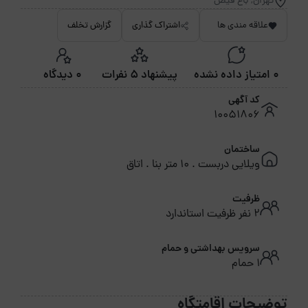
تهران, باغ فیض
علاقه مندی ها
اشتراک گذاری
گزارش تخلف
0 امتیاز داده نشده
پیشنهاد 5 نفرات
0 دیدگاه
کد آگهی
10051806
ساختمان
ویلایی دربست . 10 متر بنا . اتاق
ظرفیت
2 نفر ظرفیت استاندارد
سرویس بهداشتی و حمام
1 حمام
توضیحات اقامتگاه