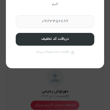
کنیم
30
29
28
27
26
25
24
915
915
915
915
915
915
915
31
915
دریافت کد تخفیف
پاک
راهنمای تقویم
کردن
اطلاعات شما محرمانه می‌ماند
مهرنوش رحیمی
عضویت از تیر 1404
مشاهده حساب کاربری میزبان