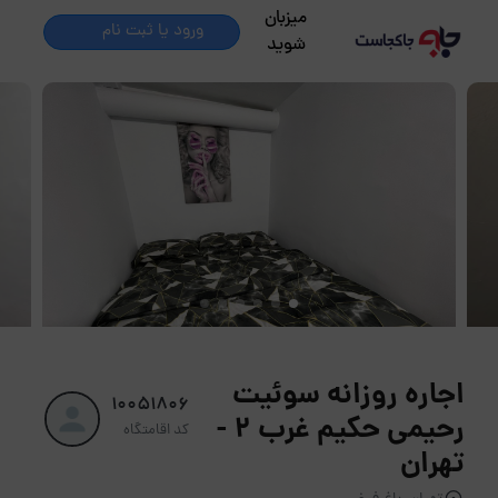
میزبان
ورود یا ثبت نام
شوید
اجاره روزانه سوئیت
10051806
رحیمی حکیم غرب ۲ -
کد اقامتگاه
تهران