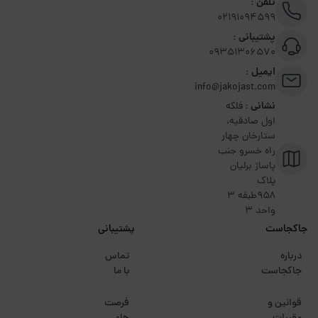
تلفن :
02191094599
پشتیبانی :
09351306570
ایمیل :
info@jakojast.com
نشانی :
فلکه
اول صادقیه،
ستارخان چهار
راه خسرو جنب
پاساژ برلیان
پلاک
۹۵۸طبقه 3
واحد 3
جاکجاست
پشتیبانی
درباره
تماس
جاکجاست
با ما
قوانین و
فرصت