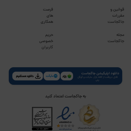
قوانین و
فرصت
مقررات
های
جاکجاست
همکاری
مجله
حریم
جاکجاست
خصوصی
کاربران
دانلود اپلیکیشن جاکجاست
قابل دریافت از کافه بازار، مایکت و گوگل
پلی
به جاکجاست اعتماد کنید