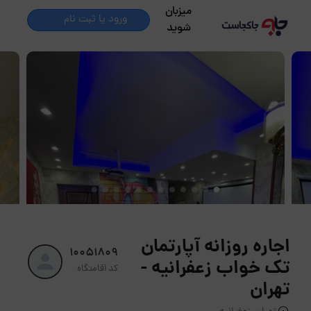
میزبان
ورود یا ثبت نام
شوید
اجاره روزانه آپارتمان
10051809
تک خواب زعفرانیه -
کد اقامتگاه
تهران