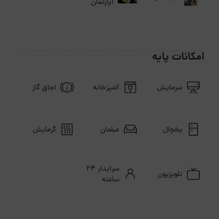
آپارتمان
درب اصلی مجتمع از ساعت ۱ بامداد تا ۶ صبح بسته بوده
و در این بازه امکان تردد وجود ندارد.
کلید واحد در اختیار مهمان قرار می‌گیرد، اما درب اصلی
مجتمع تنها توسط نگهبان باز و بسته می‌شود.
امکانات پایه
هزینه اقامت برای اتباع غیرایرانی ۳۰ درصد بیشتر بوده و
هنگام پذیرش دریافت می‌شود.
سرمایش
آشپزخانه
اجاق گاز
در صورت عدم رعایت قوانین مجموعه، رزرو لغو شده و
اقامتگاه در اختیار میزبان قرار خواهد گرفت.
یخچال
مبلمان
گرمایش
سرایدار ۲۴
تلویزیون
ساعته