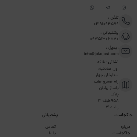
تلفن :
02191094599
پشتیبانی :
09351306570
ایمیل :
info@jakojast.com
نشانی :
فلکه
اول صادقیه،
ستارخان چهار
راه خسرو جنب
پاساژ برلیان
پلاک
۹۵۸طبقه 3
واحد 3
جاکجاست
پشتیبانی
درباره
تماس
جاکجاست
با ما