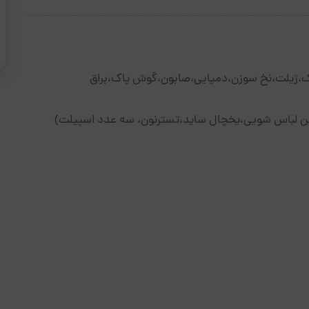
،ژیلت،نخ سوزن،دمپایی،صابون،گوش پاک،براق
اشین لباس شویی،یخچال ساید،تسترنون، سه عدد اسپیلت)