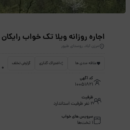
اجاره روزانه ویلا تک خواب رایکان 1 چالوس - مرزن آباد
مرزن آباد, روستای طیور
علاقه مندی ها
اشتراک گذاری
گزارش تخلف
0 امتیاز داده نشده
کد آگهی
10051821
ظرفیت
2 نفر ظرفیت استاندارد
سرویس های خواب
1 تخت‌ها