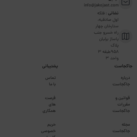
info@jakojast.com
نشانی :
فلکه
اول صادقیه،
ستارخان چهار
راه خسرو جنب
پاساژ برلیان
پلاک
۹۵۸طبقه 3
واحد 3
جاکجاست
پشتیبانی
درباره
تماس
جاکجاست
با ما
قوانین و
فرصت
مقررات
های
جاکجاست
همکاری
مجله
حریم
جاکجاست
خصوصی