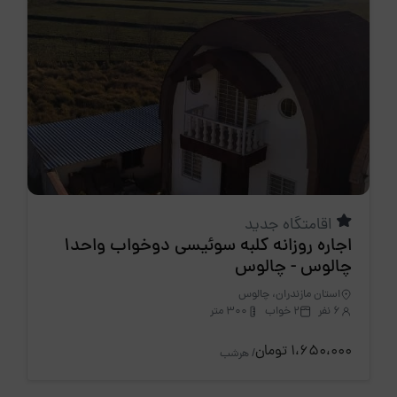
اقامتگاه جدید
اجاره روزانه کلبه سوئیسی دوخواب واحد1
چالوس - چالوس
استان مازندران، چالوس
6 نفر
2 خواب
300 متر
1،650،000 تومان
/ هرشب