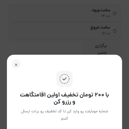
ساعت ورود
14:00
ساعت خروج
12:00
برگزاری
جشن
کوچک با
هماهنگی
میزبان
امکانپذیر
باشد.
با ۲۰۰ تومان تخفیف اولین اقامتگاهت
و رزرو کن
شماره موبایلت رو وارد کن تا کد تخفیف رو برات ارسال
کنیم
مرداد 1405