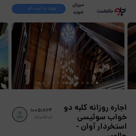
میزبان
ورود یا ثبت نام
شوید
اجاره روزانه کلبه دو
10051824
خواب سوئیسی
کد اقامتگاه
استخردار آوان -