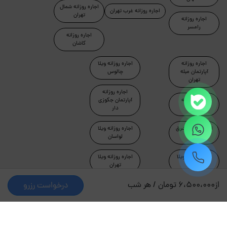
اجاره روزانه شمال
اجاره روزانه غرب تهران
تهران
اجاره روزانه
رامسر
اجاره روزانه
کاشان
اجاره روزانه
اجاره روزانه ویلا
آپارتمان مبله
چالوس
تهران
اجاره روزانه
اجاره روزانه
آپارتمان جکوزی
ماسال
دار
اجاره روزانه شرق
اجاره روزانه ویلا
تهران
لواسان
اجاره روزانه ویلا
اجاره روزانه ویلا
دماوند
تهران
از
6،500،000 تومان / هر شب
درخواست رزرو
طراحی و توسعه توسط جاکجاست
© کلیه حقوق این سایت محفوظ و متعلق به شرکت کیمیای سبز