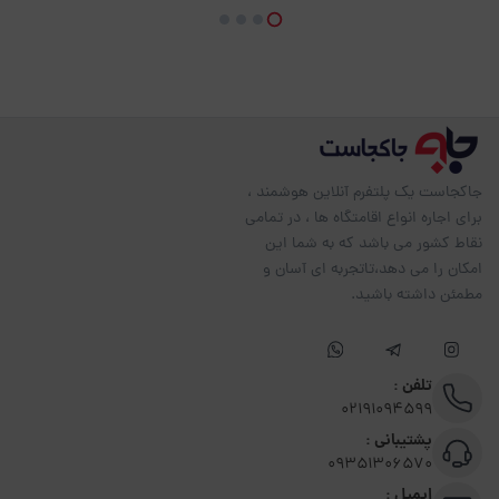
جاکجاست یک پلتفرم آنلاین هوشمند ،
برای اجاره انواع اقامتگاه ها ، در تمامی
نقاط کشور می باشد که به شما این
امکان را می دهد،تاتجربه ای آسان و
مطمئن داشته باشید.
تلفن :
02191094599
پشتیبانی :
09351306570
ایمیل :