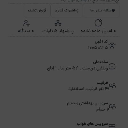
مرزن آباد, پنج کیلومتری مرزن اباد
علاقه مندی ها
اشتراک گذاری
گزارش تخلف
0 امتیاز داده نشده
پیشنهاد 5 نفرات
0 دیدگاه
کد آگهی
10051825
ساختمان
ویلایی دربست . 54 متر بنا . 1 اتاق
ظرفیت
4 نفر ظرفیت استاندارد
سرویس بهداشتی و حمام
1 حمام
سرویس های خواب