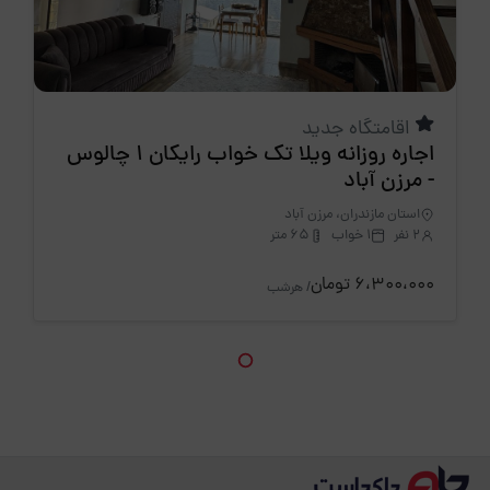
اقامتگاه جدید
اجاره روزانه ویلا تک خواب رایکان 1 چالوس
- مرزن آباد
استان مازندران، مرزن آباد
2 نفر
1 خواب
65 متر
6،300،000 تومان
/ هرشب