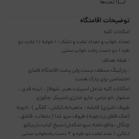
1 تخت‌ها
توضیحات اقامتگاه
امکانات کلبه
تعداد خواب و تعداد تخت و تشک : ۱ خوابه / ۱ تخت دو
نفره / دو دست رخت خواب سنتی
- طبقه همکف
- ⁠پارکینگ مسقف نیست ولی پشت اقامتگاه فضای
اختصاصی برای پارک هست
امکانات کلبه شامل اسپیلت،هیتر ،شوفاژ ، آیینه قدی ،
سشوار ،اتو لباس، جارو شارژی٫اسپیکر ،جکوزی
ظروف آشپزی( قابلمه ، ماهیتابه،آبکش ، کفگیر ) ،ادویه
(نمک،فلفل،زردچوبه)،ظروف سرو غذا ( بشقاب، قاشق ،
چنگال ،چاقو،تخته سرو،نمکدان)،سیخ کباب،باربیکیو
ذغالی، 1 عدد تخت دو نفره و 2 دست رختخواب سنتی