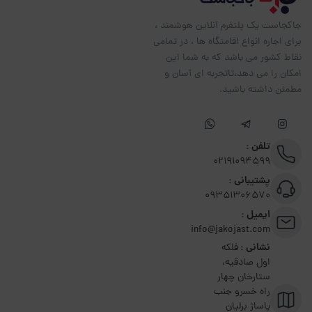
جاکجاست یک پلتفرم آنلاین هوشمند ،
برای اجاره انواع اقامتگاه ها ، در تمامی
نقاط کشور می باشد که به شما این
امکان را می دهد،تاتجربه ای آسان و
مطمئن داشته باشید.
تلفن :
02191094599
پشتیبانی :
09351306570
ایمیل :
info@jakojast.com
نشانی :
فلکه
اول صادقیه،
ستارخان چهار
راه خسرو جنب
پاساژ برلیان