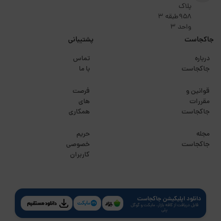
پلاک
۹۵۸طبقه 3
واحد 3
جاکجاست
پشتیبانی
درباره
تماس
جاکجاست
با ما
قوانین و
فرصت
مقررات
های
جاکجاست
همکاری
مجله
حریم
جاکجاست
خصوصی
کاربران
دانلود اپلیکیشن جاکجاست
قابل دریافت از کافه بازار، مایکت و گوگل
پلی