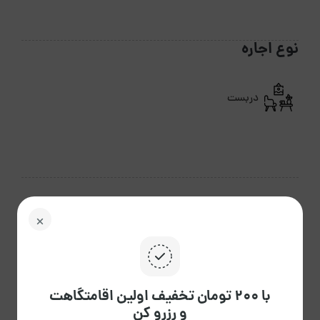
نوع اجاره
دربست
مرداد 1405
ش
ی
د
س
چ
پ
ج
02
01
31
30
29
28
27
با ۲۰۰ تومان تخفیف اولین اقامتگاهت
و رزرو کن