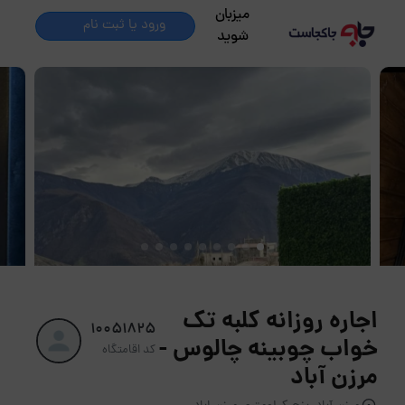
میزبان
ورود یا ثبت نام
شوید
اجاره روزانه کلبه تک
10051825
خواب چوبینه چالوس -
کد اقامتگاه
مرزن آباد