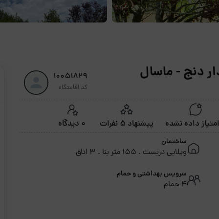
ار دنج - ماسال
10051829
کد اقامتگاه
پیشنهاد 5 نفرات
0 دیدگاه
ساختمان
ویلایی دربست . 155 متر بنا . 3 اتاق
سرویس بهداشتی و حمام
4 حمام