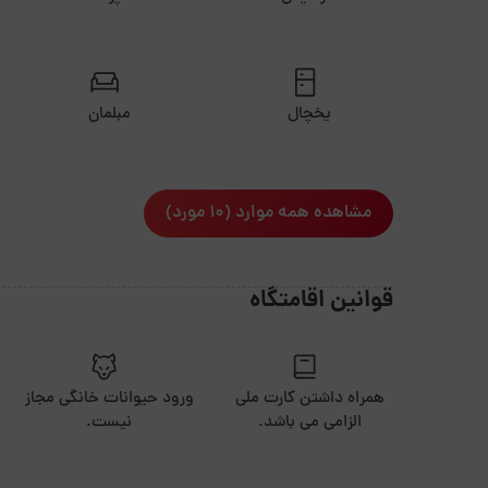
فاصله تا فرودگاه چنددقیقه است؟50دقیقه
فاصله تا دسترسی های حمل ونقل چنددقیقه است ؟10دقیقه
فاصله تا شهر یا خارج شهرچند دقیقه است؟10دقیقه
یخچال
مبلمان
فاصله تا ترمینال یا راه آهن چنددقیقه است ؟12دقیقه
مشاهده همه موارد (10 مورد)
قوانین اقامتگاه
همراه داشتن کارت ملی
ورود حیوانات خانگی مجاز
الزامی می باشد.
نیست.