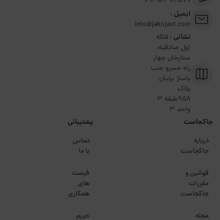
09351306570
ایمیل :
info@jakojast.com
نشانی :
فلکه
اول صادقیه،
ستارخان چهار
راه خسرو جنب
پاساژ برلیان
پلاک
۹۵۸طبقه 3
واحد 3
جاکجاست
پشتیبانی
درباره
تماس
جاکجاست
با ما
قوانین و
فرصت
مقررات
های
جاکجاست
همکاری
مجله
حریم