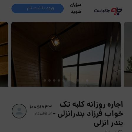
میزبان
ورود یا ثبت نام
شوید
اجاره روزانه کلبه تک
10051843
خواب فرزاد بندرانزلی -
کد اقامتگاه
بندر انزلی