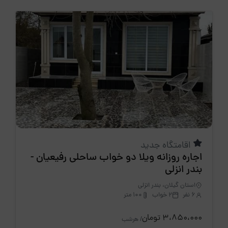
اقامتگاه جدید
اجاره روزانه ویلا دو خواب ساحلی رفیعیان -
بندر انزلی
استان گیلان، بندر انزلی
6 نفر
2 خواب
100 متر
3،850،000 تومان
/ هرشب