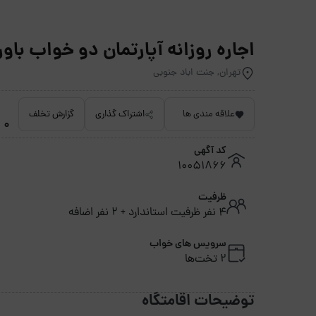
اجاره روزانه آپارتمان دو خواب باوران 5 جنت اباد - ت
تهران, جنت اباد جنوبی
علاقه مندی ها
اشتراک گذاری
گزارش تخلف
0 امتیاز داده نشده
کد آگهی
10051866
ظرفیت
4 نفر ظرفیت استاندارد + 2 نفر اضافه
سرویس های خواب
2 تخت‌ها
توضیحات اقامتگاه