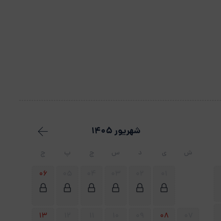
شهریور 1405
ش
ی
د
س
چ
پ
ج
06
05
04
03
02
01
13
12
11
10
09
08
07