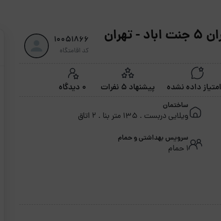
هران
10051866
کد اقامتگاه
پیشنهاد 5 نفرات
0 دیدگاه
ساختمان
ویلایی دربست . 135 متر بنا . 2 اتاق
سرویس بهداشتی و حمام
1 حمام