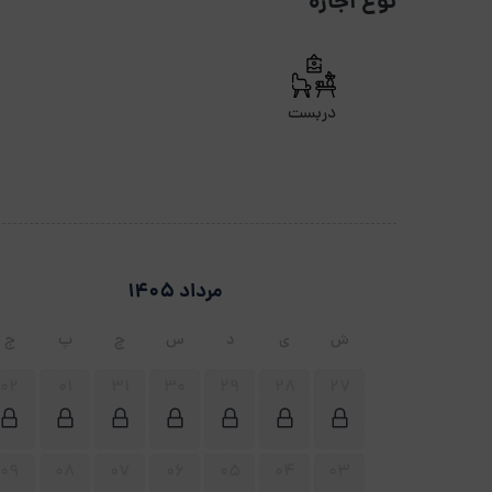
نوع اجاره
دربست
مرداد 1405
ش
ی
د
س
چ
پ
ج
02
01
31
30
29
28
27
09
08
07
06
05
04
03