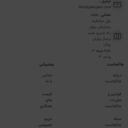
ایمیل :
info@jakojast.com
نشانی :
فلکه
اول صادقیه،
ستارخان چهار
راه خسرو جنب
پاساژ برلیان
پلاک
۹۵۸طبقه 3
واحد 3
جاکجاست
پشتیبانی
درباره
تماس
جاکجاست
با ما
قوانین و
فرصت
مقررات
های
جاکجاست
همکاری
مجله
حریم
جاکجاست
خصوصی