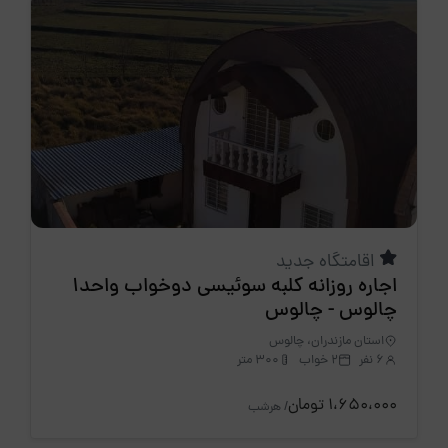
اقامتگاه جدید
اجاره روزانه کلبه سوئیسی دوخواب واحد1
چالوس - چالوس
استان مازندران، چالوس
6 نفر
2 خواب
300 متر
1،650،000 تومان
/ هرشب