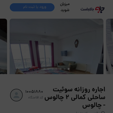
میزبان
ورود یا ثبت نام
شوید
اجاره روزانه سوئیت
10051880
ساحلی کمالی 2 چالوس
کد اقامتگاه
- چالوس