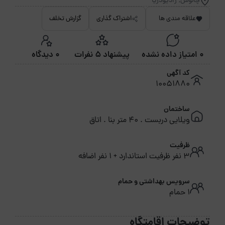
چالوس, رادیودریا
علاقه مندی ها
اشتراک گذاری
گزارش تخلف
0 امتیاز داده نشده
پیشنهاد 5 نفرات
0 دیدگاه
کد آگهی
10051880
ساختمان
ویلایی دربست . 40 متر بنا . اتاق
ظرفیت
3 نفر ظرفیت استاندارد + 1 نفر اضافه
سرویس بهداشتی و حمام
1 حمام
توضیحات اقامتگاه