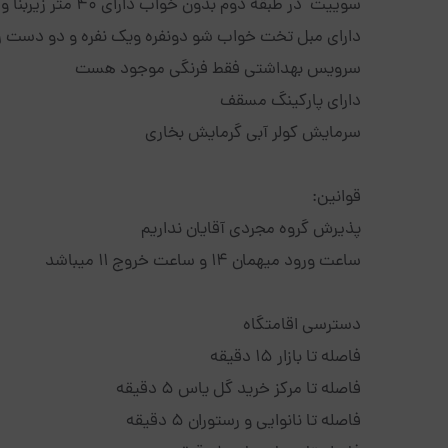
سوییت در طبقه دوم بدون خواب دارای ۴۰ متر زیربنا و۵۰ متر فضای سبز و باربیکیو و حوض در جلو سوئیت (بام سبز)
دارای مبل تخت خواب شو دونفره ویک نفره و دو دست
سرویس بهداشتی فقط فرنگی موجود هست
دارای پارکینگ مسقف
سرمایش کولر آبی گرمایش بخاری
قوانین:
پذیرش گروه مجردی آقایان نداریم
ساعت ورود میهمان 14 و ساعت خروج 11 میباشد
دسترسی اقامتگاه
فاصله تا بازار 15 دقیقه
فاصله تا مرکز خرید گل یاس 5 دقیقه
فاصله تا نانوایی و رستوران 5 دقیقه