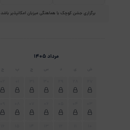
برگزاری جشن کوچک با هماهنگی میزبان امکانپذیر باشد.
مرداد 1405
ش
ی
د
س
چ
پ
ج
02
01
31
30
29
28
27
09
08
07
06
05
04
03
16
15
14
13
12
11
10