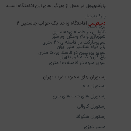
پارک پروار
با سرویس در محل از ویژگی های این اقامتگاه است.
پارک آبشار
دسترسی
اقامتگاه واحد یک خواب جاسمین 2
برج میلاد
نانوایی در فاصله ی100متری
شهربازی و باغ وحش ارم سبز
سوپرمارکت در فاصله ی 20 متری
باغ گیاه شناسی ملی ایران
سوپر پروتیین در فاصله ی50 متری
باغ گل و گیاه غرب تهران
سوپر میوه در فاصله100 متری
رستوران های محبوب غرب تهران
رستوران دره
رستوران های شب های سرو
رستوران کاوالی
رستوران شکوفه
مستر دیزی