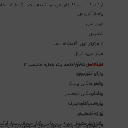
از نزدیکترین مراکز تفریحی نزدیک به واحد یک خواب جاسمین 2 میتوان به موارد زیر ا
پاساژ کوروش
ایران مال
گلدیس
از مزایای این اقامتگاه است
مرکز خرید تیرازه
پارک نهج البلاغه
امکانات
رفاهی واحد یک خوابه جاسمین2
دارای تلوزیون
پارک گفت وگو
ماهواره
پارک جنگلی چیتگر
مبلمان
پارک جنگلی کوهسار
ظروف یکبار مصرف
پارک جوانمردان
لوازم آشپزی
پارک پردیسان
پک هتلی شامل:حوله و دمپایی یکبار مصرف بسیار لوکس
پارک ژوراسیک
در مجاورت این واحد، رستوران های متنوعی قرار دارد که