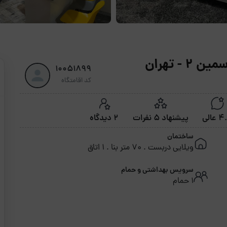
- تهران
10051899
کد اقامتگاه
عالی
پیشنهاد 5 نفرات
2 دیدگاه
ساختمان
ویلایی دربست . 70 متر بنا . 1 اتاق
سرویس بهداشتی و حمام
1 حمام