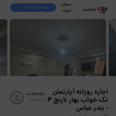
میزبان
ورود یا ثبت نام
شوید
اجاره روزانه آپارتمان
10051958
تک خواب بهار نارنج 4
کد اقامتگاه
- بندر عباس