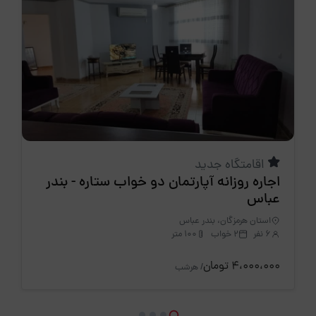
اقامتگاه جدید
اجاره روزانه آپارتمان دو خواب ستاره - بندر
عباس
استان هرمزگان، بندر عباس
6 نفر
2 خواب
100 متر
4،000،000 تومان
/ هرشب