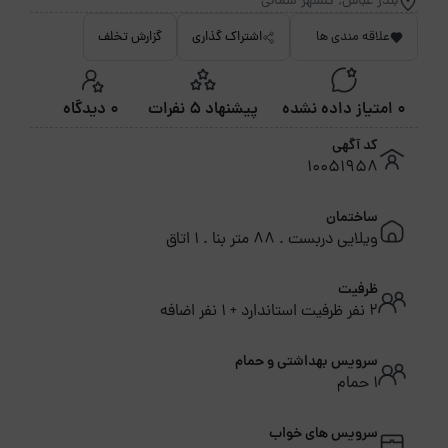
بندر عباس, گلشهر شمالی
علاقه مندی ها
اشتراک گذاری
گزارش تخلف
0 امتیاز داده نشده
پیشنهاد 5 نفرات
0 دیدگاه
کد آگهی
10051958
ساختمان
ویلایی دربست . 88 متر بنا . 1 اتاق
ظرفیت
2 نفر ظرفیت استاندارد + 1 نفر اضافه
سرویس بهداشتی و حمام
1 حمام
سرویس های خواب