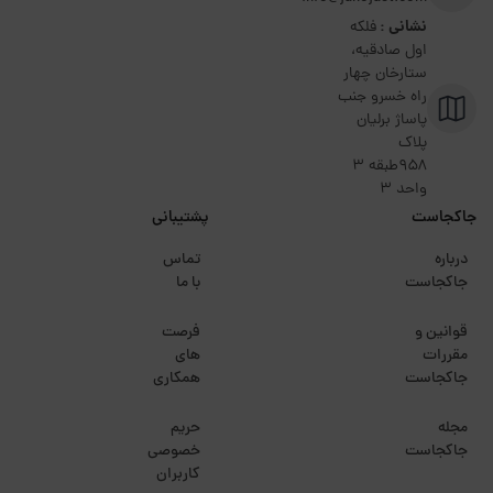
نشانی :
فلکه
اول صادقیه،
ستارخان چهار
راه خسرو جنب
پاساژ برلیان
پلاک
۹۵۸طبقه 3
واحد 3
جاکجاست
پشتیبانی
درباره
تماس
جاکجاست
با ما
قوانین و
فرصت
مقررات
های
جاکجاست
همکاری
مجله
حریم
جاکجاست
خصوصی
کاربران