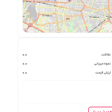
نظافت
۰.۰
نحوه میزبانی
۰.۰
ارزش قیمت
۰.۰