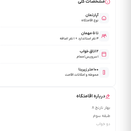
مشخصات کلی
آپارتمان
نوع اقامتگاه
تا ۵ مهمان
۴ نفر استاندارد + ۱ نفر اضافه
۲ اتاق خواب
۱ سرویس/حمام
۱۰۰ متر زیربنا
محوطه و امکانات اقامت
درباره اقامتگاه
بهار نارنج ۸
طبقه سوم
دو خواب