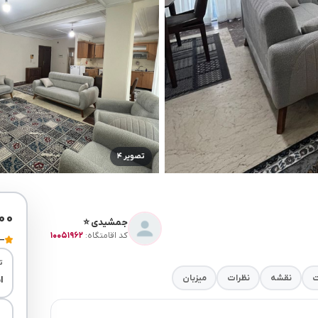
تصویر ۴
۰۰
جمشیدی ⭐
کد اقامتگاه:
۱۰۰۵۱۹۶۲
—
ت
ت
نقشه
نظرات
میزبان
ا