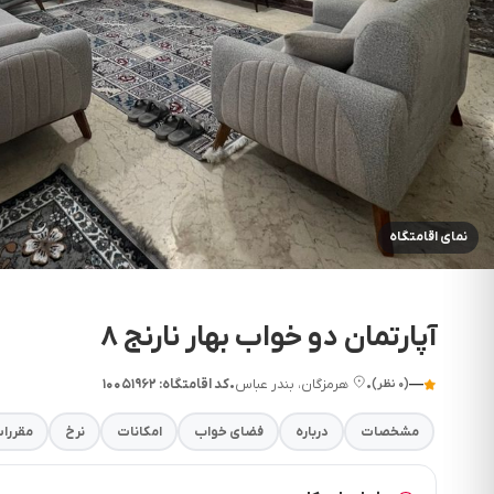
نمای اقامتگاه
آپارتمان دو خواب بهار نارنج 8
—
•
هرمزگان، بندر عباس
•
کد اقامتگاه: ۱۰۰۵۱۹۶۲
(۰ نظر)
مشخصات
درباره
فضای خواب
امکانات
نرخ
مقررا