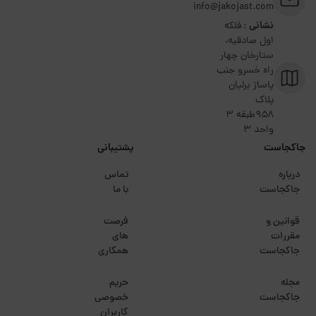
info@jakojast.com
نشانی :
فلکه
اول صادقیه،
ستارخان چهار
راه خسرو جنب
پاساژ برلیان
پلاک
۹۵۸طبقه 3
واحد 3
جاکجاست
پشتیبانی
درباره
تماس
جاکجاست
با ما
قوانین و
فرصت
مقررات
های
جاکجاست
همکاری
مجله
حریم
جاکجاست
خصوصی
کاربران