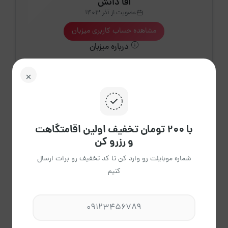
اقا دانش
عضویت از آذر 1403
مشاهده حساب کاربری میزبان
درباره میزبان
20
اقامتگاه فعال
با ۲۰۰ تومان تخفیف اولین اقامتگاهت
و رزرو کن
شماره موبایلت رو وارد کن تا کد تخفیف رو برات ارسال
کنیم
51
دقیقه
میانگین پاسخ