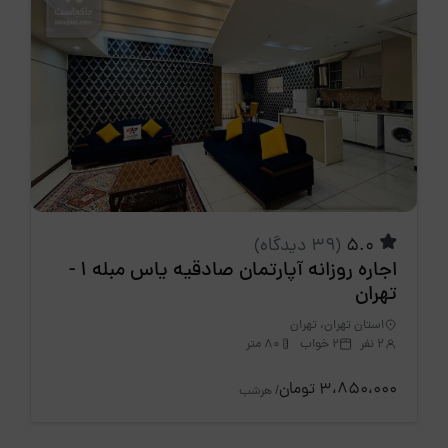
5.0
(39 دیدگاه)
اجاره روزانه آپارتمان صادقیه یاس مبله 1 -
تهران
استان تهران، تهران
2 نفر
2 خواب
80 متر
3،850،000 تومان
/ هرشب