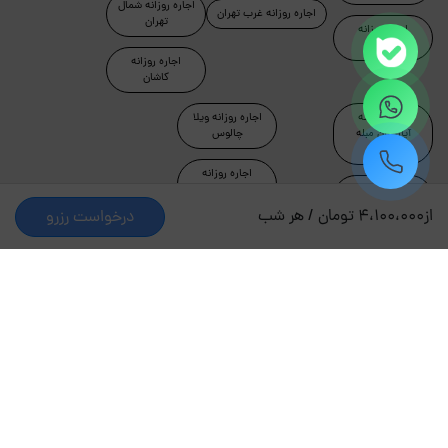
اجاره روزانه شمال
اجاره روزانه غرب تهران
تهران
اجاره روزانه
رامسر
اجاره روزانه
کاشان
اجاره روزانه
اجاره روزانه ویلا
آپارتمان مبله
چالوس
تهران
اجاره روزانه
اجاره روزانه
آپارتمان جکوزی
ماسال
دار
از
4،100،000 تومان / هر شب
درخواست رزرو
اجاره روزانه شرق
اجاره روزانه ویلا
تهران
لواسان
اجاره روزانه ویلا
اجاره روزانه ویلا
دماوند
تهران
طراحی و توسعه توسط جاکجاست
© کلیه حقوق این سایت محفوظ و متعلق به شرکت کیمیای سبز