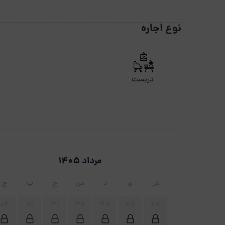
نوع اجاره
دربست
مرداد 1405
ش
ی
د
س
چ
پ
ج
02
01
31
30
29
28
27