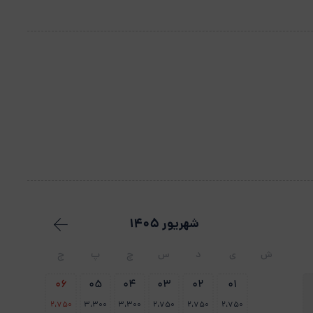
شهریور 1405
ش
ی
د
س
چ
پ
ج
06
05
04
03
02
01
2،750
3،300
3،300
2،750
2،750
2،750