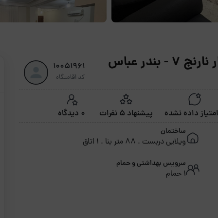
بندر عباس
10051961
کد اقامتگاه
پیشنهاد 5 نفرات
0 دیدگاه
ساختمان
ویلایی دربست . 88 متر بنا . 1 اتاق
سرویس بهداشتی و حمام
1 حمام