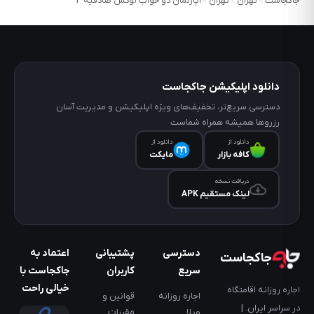
جاکجاست
تهران
تهران
آپارتمان دو خواب لوکس صادقیه 4
دانلود اپلیکیشن جاکجاست
دسترسی سریع‌تر، تخفیف‌های ویژه اپلیکیشن و مدیریت آسان
رزروها همیشه همراه شماست
دانلود از
دانلود از
کافه‌ بازار
مایکت
دریافت نسخه
لینک مستقیم APK
دسترسی
پشتیبانی
اعتماد به
جاکجاست
سریع
کاربران
جاکجاست با
خیالی راحت
اجاره روزانه اقامتگاه
اجاره روزانه
قوانین و
در سراسر ایران. |
ویلا
مقررات