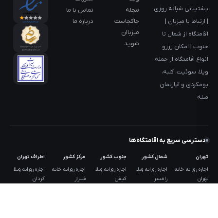
پشتیبانی شبانه روزی
مجله
تماس با ما
جاکجاست
درباره ما
| ارتباط با میزبان |
میزباان
اقامتگاه از شمال تا
شوید
جنوب | امکان رزرو
انواع اقامتگاه از جمله
ویلا، سوئیت، کلبه،
بومگردی و آپارتمان
مبله
دسترسی سریع به اقامتگاه‌ها
تهران
شمال کشور
جنوب کشور
مرکز کشور
اطراف تهران
اجاره روزانه خانه
اجاره روزانه ویلا
اجاره روزانه ویلا
اجاره روزانه خانه
اجاره روزانه ویلا
تهران
رامسر
کیش
شیراز
کردان
اجاره روزانه غرب
اجاره روزانه ویلا
اجاره روزانه ویلا
اجاره روزانه خانه
اجاره روزانه ویلا
تهران
ماسال
قشم
اصفهان
شهریار
اجاره روزانه شرق
اجاره روزانه ویلا
اجاره روزانه ویلا
اجاره روزانه
اجاره روزانه ویلا
تهران
چالوس
هنگام
بومگردی یزد
دماوند