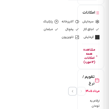
میشه تمیز و
سالم هم
امکانات
تحویل گرفته
میشه اگه
سرمایش
آشپزخانه
پارکینگ
کثیف باشه
اجاق گاز
یخچال
مبلمان
هزینه نظافت
گرمایش
تلویزیون
۵۰۰ تومن
دریافت
مشاهده
همه
میشه
امکانات
(۱۲ مورد)
5.دادن ۲
کارت
شناسایی (
تقویم /
کارت ملی یا
نرخ
شناسنامه،
مرداد ۱۴۰۵
گواهینامه یا
ارقام به
پایان خدمت
تومان