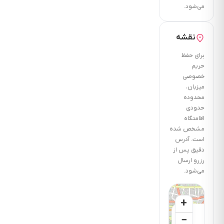
فاصله تا
می‌شود.
دسترسی
های حمل
نقشه
ونقل
برای حفظ
چنددقیقه
حریم
است ؟ 5
خصوصی
دقیقه
میزبان،
محدوده
فاصله تا شهر
حدودی
یا خارج
اقامتگاه
شهرچند
مشخص شده
است. آدرس
دقیقه است؟
دقیق پس از
1 ساعت
رزرو ارسال
فاصله تا
می‌شود.
ترمینال چند
دقیقه است؟
+
15 دقیقه
×
−