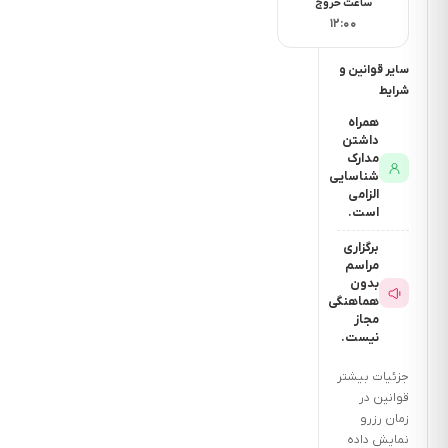
دقیقه
ساعت خروج
۱۲:۰۰
فاصله تا
پاساژ
سایر قوانین و
چنددقیقه
شرایط
است؟ 5
همراه
داشتن
دقیقه
مدارک
فاصله تا
شناسایی
الزامی
داروخانه
است.
چنددقیقه
برگزاری
است؟ 5
مراسم
دقیقه
بدون
هماهنگی
فاصله تا
مجاز
نیست.
فرودگاه
چنددقیقه
جزئیات بیشتر
است؟ 15
قوانین در
زمان رزرو
دقیقه
نمایش داده