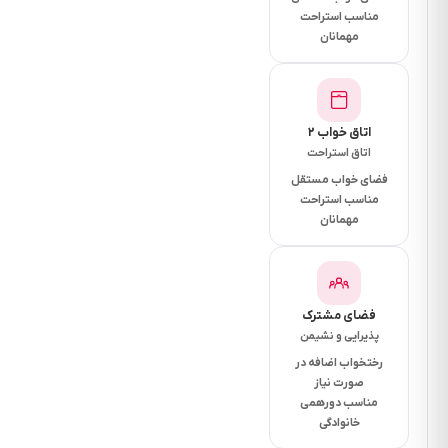
اسپیکر،حیوان
مناسب استراحت
خانگی ممنوع
مهمانان
می‌باشد.
2.ورود نفر
اضافه ممنوع
اتاق خواب ۲
می‌باشد و
اتاق استراحت
جهت ورود
فضای خواب مستقل
مهمان هزینه
مناسب استراحت
مهمانان
شارژ مهمان
دریافت
میگردد(حتی
برای یک
فضای مشترک
پذیرایی و نشیمن
دقیقه)
رختخواب اضافه در
4.واحد تمیز
صورت نیاز
و سالم
مناسب دورهمی
تحویل داده
خانوادگی