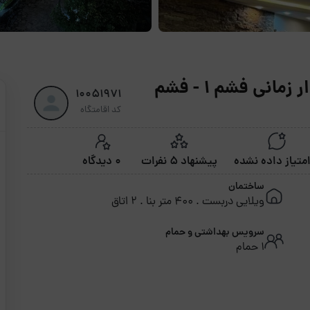
نی فشم 1 - فشم
10051971
کد اقامتگاه
پیشنهاد 5 نفرات
0 دیدگاه
ساختمان
ویلایی دربست . 400 متر بنا . 2 اتاق
سرویس بهداشتی و حمام
1 حمام