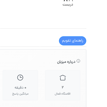
دربست
راهنمای تقویم
درباره میزبان
2
0
دقیقه
اقامتگاه فعال
میانگین پاسخ