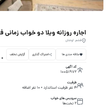
اجاره روزانه ویلا دو خواب زمانی فشم 2 -
فشم, اوشان
علاقه مندی ها
اشتراک گذاری
گزارش تخلف
0 امتیاز داده نشده
کد آگهی
10051972
ظرفیت
4 نفر ظرفیت استاندارد + 10 نفر اضافه
سرویس های خواب
2 تخت‌ها