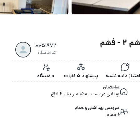
 فشم
10051972
کد اقامتگاه
پیشنهاد 5 نفرات
0 دیدگاه
ساختمان
ویلایی دربست . 150 متر بنا . 2 اتاق
سرویس بهداشتی و حمام
1 حمام