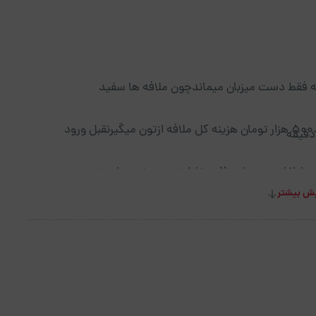
 فقط دست میزبان میماندچون ملافه ها سفید
اگه ارایش بمونه روشون پاک نمیشن و ملافه کثیف شود۵۰۰ هزار تومان هزینه کل ملافه ازتون میگیرنقبل ورود
 لطفا بیرون واحد((به خاطر تمیز موندن واحدتون
ش بیشتر