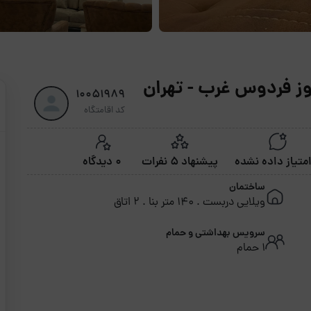
روز فردوس غرب - تهران
10051989
کد اقامتگاه
پیشنهاد 5 نفرات
0 دیدگاه
ساختمان
ویلایی دربست . 140 متر بنا . 2 اتاق
سرویس بهداشتی و حمام
1 حمام