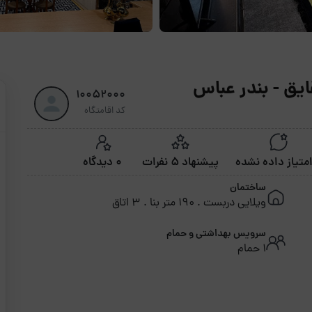
ایق - بندر عباس
10052000
کد اقامتگاه
پیشنهاد 5 نفرات
0 دیدگاه
ساختمان
ویلایی دربست . 190 متر بنا . 3 اتاق
سرویس بهداشتی و حمام
1 حمام