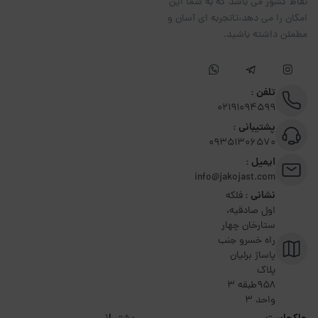
نقاط کشور می باشد که به شما این
امکان را می دهد،تاتجربه ای آسان و
مطمئن داشته باشید.
تلفن :
02191094599
پشتیبانی :
09351306570
ایمیل :
info@jakojast.com
نشانی :
فلکه
اول صادقیه،
ستارخان چهار
راه خسرو جنب
پاساژ برلیان
پلاک
۹۵۸طبقه 3
واحد 3