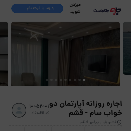
میزبان
ورود یا ثبت نام
شوید
اجاره روزانه آپارتمان دو
10052001
خواب سام - قشم
کد اقامتگاه
قشم, بلوار پیامبر اعظم