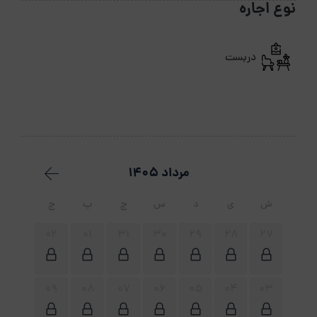
نوع اجاره
دربست
مرداد 1405
ش
ی
د
س
چ
پ
ج
02
01
31
30
29
28
27
09
08
07
06
05
04
03