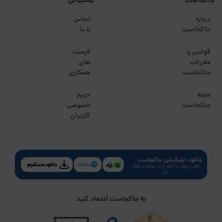
جاکجاست
پشتیبانی
درباره
تماس
جاکجاست
با ما
قوانین و
فرصت
مقررات
های
جاکجاست
همکاری
مجله
حریم
جاکجاست
خصوصی
کاربران
دانلود اپلیکیشن جاکجاست
قابل دریافت از کافه بازار، مایکت و گوگل
پلی
به جاکجاست اعتماد کنید