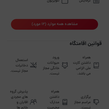
گرمایش
تلویزیون
مشاهده همه موارد (12 مورد)
قوانین اقامتگاه
همراه
ورود
استعمال
داشتن کارت
حیوانات
دخانیات
ملی الزامی
خانگی مجاز
مجاز نیست.
می باشد.
نیست.
همراه
پذیرش گروه
برگزاری
داشتن
های مجردی
مراسم مجاز
مدارک
اقایان و
نیست.
محرمیت
خانم ها