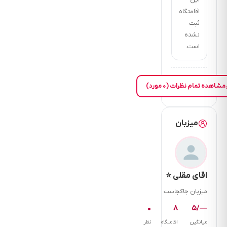
این
اقامتگاه
ثبت
نشده
است.
مشاهده تمام نظرات (۰ مورد)
میزبان
اقای مقلی ⭐
میزبان جاکجاست
۰
۸
—/۵
میانگین
اقامتگاه
نظر