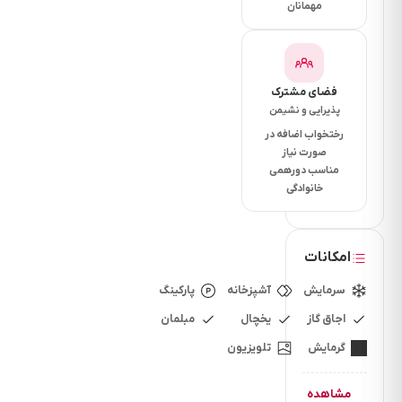
این
مهمانان
واحد
دارای
سالن
پذیرایی،
فضای مشترک
پذیرایی و نشیمن
آشپزخانه،
سه
رختخواب اضافه در
صورت نیاز
اتاق
مناسب دورهمی
خواب
خانوادگی
( یک
اتاق
مستر
امکانات
مجهز
سرمایش
آشپزخانه
پارکینگ
به به
سرویس
اجاق گاز
یخچال
مبلمان
فرنگی
گرمایش
تلویزیون
با
حمام
مشاهده