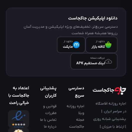
دانلود اپلیکیشن جاکجاست
دسترسی سریع‌تر، تخفیف‌های ویژه اپلیکیشن و مدیریت آسان
رزروها همیشه همراه شماست
دانلود از
دانلود از
کافه‌ بازار
مایکت
دریافت نسخه
لینک مستقیم APK
دسترسی
پشتیبانی
اعتماد به
جاکجاست
سریع
کاربران
جاکجاست با
خیالی راحت
اجاره روزانه اقامتگاه
اجاره روزانه
قوانین و
در سراسر ایران. |
ویلا
مقررات
پشتیبانی شبانه روزی
مجله
تماس با ما
جاکجاست
درباره ما
| ارتباط با میزبان |