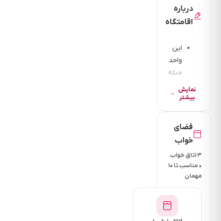
درباره
اقامتگاه
این
واحد
مبله
سه
نمایش
خوابه
بیشتر
که
یک
فضای
اتاق
خواب
خوا
۳ اتاق خواب
آن
• مناسب تا ۱۰
مستر
مهمان
می
باشد
در
طبقه