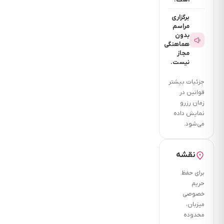
است.
است؟
برگزاری
5
مراسم
دقیقه
بدون
فاصله
هماهنگی
مجاز
تا
نیست.
کافی
شاپ
جزئیات بیشتر
قوانین در
چنددقیقه
زمان رزرو
است؟
نمایش داده
5
می‌شود.
دقیقه
فاصله
نقشه
تا
پاساژ
برای حفظ
چنددقیقه
حریم
خصوصی
است؟
میزبان،
5
محدوده
دقیقه