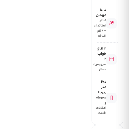
تا ۱۰
مهمان
۸ نفر
استاندارد
+ ۲ نفر
اضافه
۳ اتاق
خواب
۲
سرویس/
حمام
۱۷۰
متر
زیربنا
محوطه
و
امکانات
اقامت