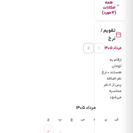
)
همه
امکانات
سرویس
(۱۲ مورد)
بهداشتی
ایرانی
تقویم /
،
سرویس
نرخ
فرنگی
مرداد ۱۴۰۵
با
ارقام به
حمام
تومان
و
هستند • نرخ
بالکن
نفر اضافه
دنج
پس از ۸ نفر
می
محاسبه
باشد.
می‌شود
مرداد ۱۴۰۵
ش
ی
د
س
چ
پ
ج
دسترسی
اقامتگاه
۲
۱