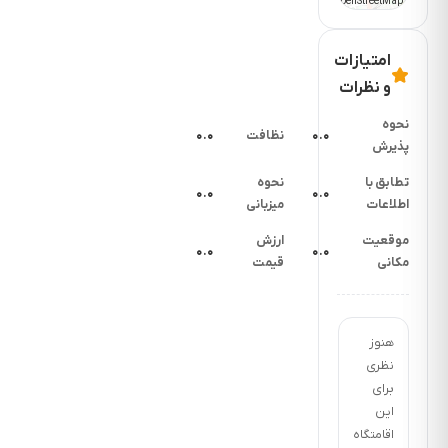
OpenStreetMap
امتیازات
و نظرات
نحوه
۰.۰
نظافت
۰.۰
پذیرش
تطابق با
نحوه
۰.۰
۰.۰
اطلاعات
میزبانی
موقعیت
ارزش
۰.۰
۰.۰
مکانی
قیمت
هنوز
نظری
برای
این
اقامتگاه