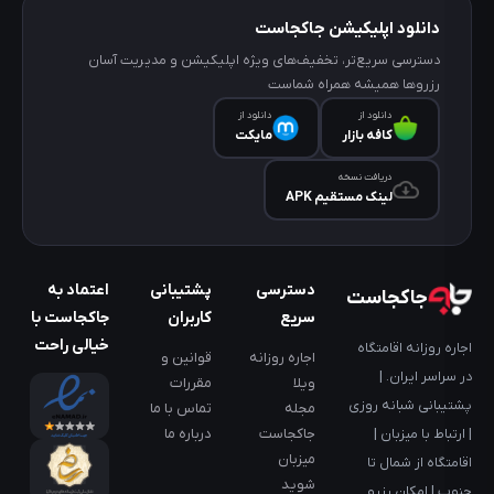
دانلود اپلیکیشن جاکجاست
دسترسی سریع‌تر، تخفیف‌های ویژه اپلیکیشن و مدیریت آسان
رزروها همیشه همراه شماست
دانلود از
دانلود از
کافه‌ بازار
مایکت
دریافت نسخه
لینک مستقیم APK
دسترسی
پشتیبانی
اعتماد به
جاکجاست
سریع
کاربران
جاکجاست با
خیالی راحت
اجاره روزانه اقامتگاه
اجاره روزانه
قوانین و
در سراسر ایران. |
ویلا
مقررات
پشتیبانی شبانه روزی
مجله
تماس با ما
جاکجاست
درباره ما
| ارتباط با میزبان |
میزبان
اقامتگاه از شمال تا
شوید
جنوب | امکان رزرو