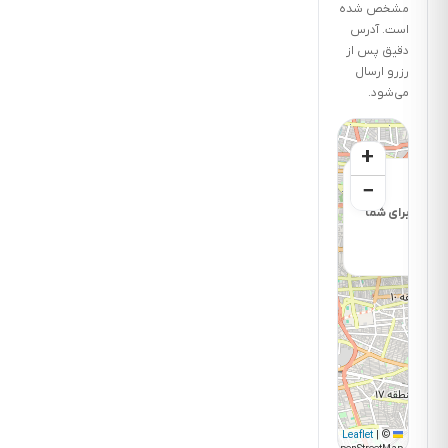
است؟
مشخص شده
20
است. آدرس
دقیق پس از
دقیقه
رزرو ارسال
می‌شود.
+
×
−
 رزرو برای شما
|
©
Leaflet