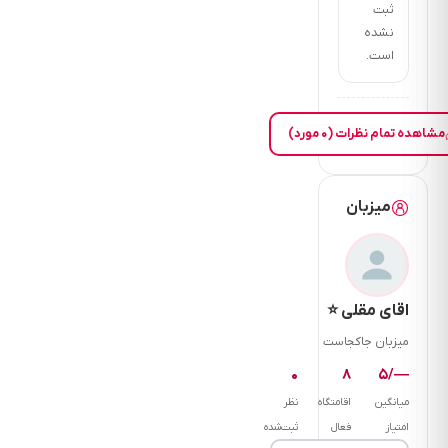
ثبت
نشده
است.
مشاهده تمام نظرات (۰ مورد)
میزبان
اقای مقلی ⭐
میزبان جاکجاست
۰
۸
—/۵
میانگین
اقامتگاه
نظر
امتیاز
فعال
ثبت‌شده