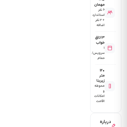
مهمان
۶ نفر
استاندارد
+ ۲ نفر
اضافه
۳ اتاق
خواب
۱
سرویس/
حمام
۱۲۰
متر
زیربنا
محوطه
و
امکانات
اقامت
درباره