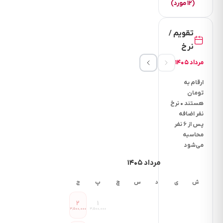
(۱۲ مورد)
5
دقیقه
تقویم /
فاصله
نرخ
تا
نانوایی
مرداد ۱۴۰۵
چقد
ارقام به
دقیقه
تومان
است؟
هستند • نرخ
5
نفر اضافه
دقیقه
پس از ۶ نفر
محاسبه
فاصله
می‌شود
تا
رستوران
مرداد ۱۴۰۵
چند
ش
ی
د
س
چ
پ
ج
دقیقه
است؟
۲
۱
5
۳٬۵۰۰٬۰۰۰
۳٬۵۰۰٬۰۰۰