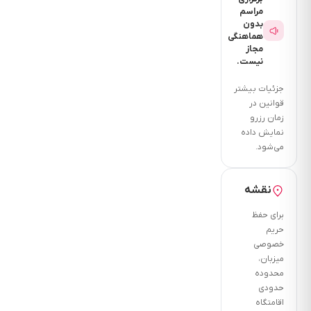
دقیقه
مراسم
فاصله
بدون
تا
هماهنگی
مجاز
دسترسی
نیست.
های
حمل
جزئیات بیشتر
قوانین در
ونقل
زمان رزرو
چنددقیقه
نمایش داده
است
می‌شود.
؟ 10
دقیقه
نقشه
فاصله
تا
برای حفظ
شهر
حریم
خصوصی
یا
میزبان،
خارج
محدوده
شهرچند
حدودی
دقیقه
اقامتگاه