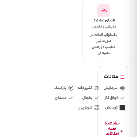
فضای مشترک
دسترسی
پذیرایی و نشیمن
اقامتگاه
رختخواب اضافه در
فاصله
صورت نیاز
تا
مناسب دورهمی
بازار
خانوادگی
چند
دقیقه
است؟
امکانات
15
سرمایش
آشپزخانه
پارکینگ
دقیقه
اجاق گاز
فاصله
یخچال
مبلمان
تا
گرمایش
تلویزیون
سوپرمارکت
چند
مشاهده
همه
دقیقه
امکانات
است؟