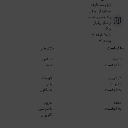
اول صادقیه،
ستارخان چهار
راه خسرو جنب
پاساژ برلیان
پلاک
۹۵۸طبقه 3
واحد 3
جاکجاست
پشتیبانی
درباره
تماس
جاکجاست
با ما
قوانین و
فرصت
مقررات
های
جاکجاست
همکاری
مجله
حریم
جاکجاست
خصوصی
کاربران