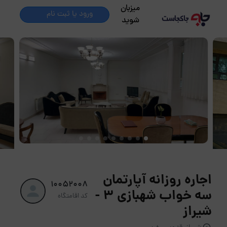
میزبان
ورود یا ثبت نام
شوید
اجاره روزانه آپارتمان
10052008
سه خواب شهبازی 3 -
کد اقامتگاه
شیراز