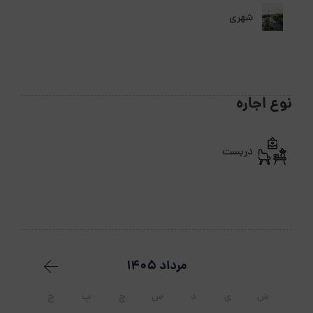
شهری
نوع اجاره
دربست
مرداد 1405
ش
ی
د
س
چ
پ
ج