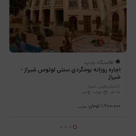
اقامتگاه جدید
اجاره روزانه بومگردی سنتی لوتوس شیراز -
شیراز
استان فارس، شیراز
1 نفر
1 خواب
متر
1،200،000 تومان
/ هرشب