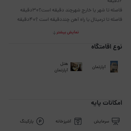
2دقیقه
فاصله تا شهر یا خارج شهرچند دقیقه است؟30دقیقه
فاصله تا ترمینال یا راه آهن چنددقیقه است ؟40دقیقه
نمایش بیشتر
نوع اقامتگاه
هتل
آپارتمان
آپارتمان
امکانات پایه
سرمایش
آشپزخانه
پارکینگ