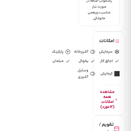
رختخواب اضافه در
چنددقیقه
صورت نیاز
است؟10
مناسب دورهمی
دقیقه
خانوادگی
فاصله تا کافی
شاپ
امکانات
چنددقیقه
است؟10
سرمایش
آشپزخانه
پارکینگ
دقیقه
اجاق گاز
یخچال
مبلمان
فاصله تا
وسایل
گرمایش
پاساژ
آشپزی
چنددقیقه
مشاهده
است؟10
همه
دقیقه
امکانات
(۱۲ مورد)
فاصله تا دریا
چنددقیقه
تقویم /
است؟ 20