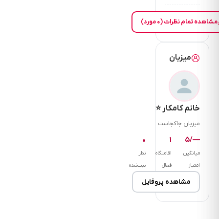
مشاهده تمام نظرات (۰ مورد)
میزبان
خانم کامکار ⭐
میزبان جاکجاست
۰
۱
—/۵
میانگین
اقامتگاه
نظر
امتیاز
فعال
ثبت‌شده
مشاهده پروفایل