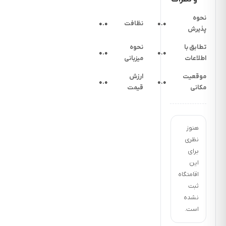
نحوه
۰.۰
نظافت
۰.۰
پذیرش
تطابق با
نحوه
۰.۰
۰.۰
اطلاعات
میزبانی
موقعیت
ارزش
۰.۰
۰.۰
مکانی
قیمت
هنوز
نظری
برای
این
اقامتگاه
ثبت
نشده
است.