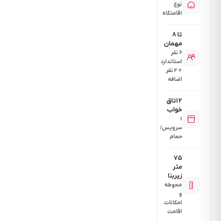
نوع
اقامتگاه
تا ۸
مهمان
۶ نفر
استاندارد
+ ۲ نفر
اضافه
۲ اتاق
خواب
۱
سرویس/
حمام
۷۵
متر
زیربنا
محوطه
و
امکانات
اقامت