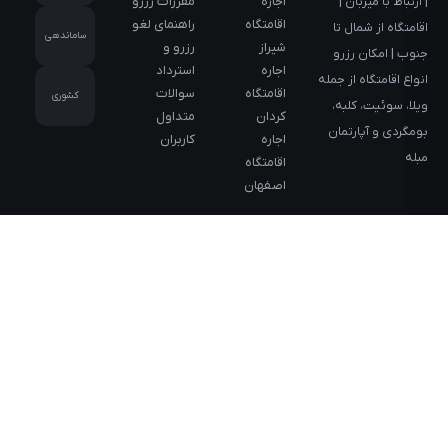
اجاره
مقررات رزرو
| ارتباط با میزبان |
اقامتگاه
راهنمای لغو
اقامتگاه از شمال تا
ساماندهی
شیراز
رزرو و
جنوب | امکان رزرو
اجاره
استرداد
انواع اقامتگاه از جمله
اقامتگاه
سوالات
کشوری
ویلا، سوئیت، کلبه،
کردان
متداول
بومگردی و آپارتمان
اجاره
کاربران
مبله
اقامتگاه
اصفهان
دسترسی سریع به اقامتگاه‌ها
مقاصد
مقاصد
مقاصد
مقاصد
انتخاب‌های
پیشنهادی ۱
پیشنهادی ۲
پیشنهادی ۳
پیشنهادی ۴
خاص
اجاره اقامتگاه
اجاره اقامتگاه
اجاره اقامتگاه
اجاره اقامتگاه
آپارتمان
تهران
تنکابن
بندر عباس
سوادکوه
آسانسور
اجاره اقامتگاه
اجاره اقامتگاه
اجاره اقامتگاه
اجاره اقامتگاه
آشپزخانه
شیراز
قشم
کرج
ماسال
اجاق گاز
اجاره اقامتگاه
اجاره اقامتگاه
اجاره اقامتگاه
اجاره اقامتگاه
استخر
کردان
چالوس
گیلان
رشت