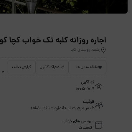
اجاره روزانه کلبه تک خواب کچا ک
رشت, روستای کچا
علاقه مندی ها
اشتراک گذاری
گزارش تخلف
0 امتیاز داده نشده
کد آگهی
10052019
ظرفیت
2 نفر ظرفیت استاندارد + 1 نفر اضافه
سرویس های خواب
1 تخت‌ها