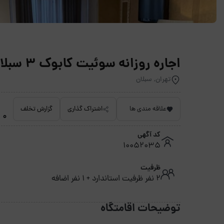
اجاره روزانه سوئیت کابوک 3 سبلان - تهران
تهران, سبلان
علاقه مندی ها
اشتراک گذاری
گزارش تخلف
0 امتیاز داده نشده
کد آگهی
10052035
ظرفیت
2 نفر ظرفیت استاندارد + 1 نفر اضافه
توضیحات اقامتگاه