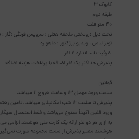
کابوک ۳
طبقه دوم
۴۰ متر فلت
تخت دبل ؛روتختی ملحفه هتلی ؛ سرویس فرنگی ؛گاز ؛ قوری
آویز لباس ، ویدیو پرژکتور ؛ ماهواره
ظرفیت استاندارد ۲ نفر
پذیرش حداکثر یک نفر اضافه با پرداخت هزینه اضافه
قوانین
ساعت ورود مهمان 13 وساعت خروج 11 میباشد
پذیرش تا ساعت ۱۲ شب امکانپذیر میباشد .تامین رختخواب سنتی نفرات اضافه به عهده میهمان میباشد
ورود قلیان اکیداً ممنوع می‌باشد و فقط استعمال سیگار
به ازای هر دو نفر ارائه یک کارت ملی هوشمند الزامی م
هوشمند معتبر پذیرش از سمت مجموعه صورت نمی‌گیرد 