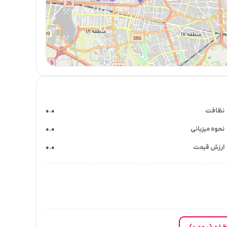
نظافت
۰.۰
نحوه میزبانی
۰.۰
ارزش قیمت
۰.۰