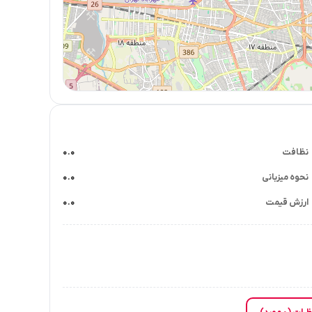
نظافت
۰.۰
نحوه میزبانی
۰.۰
ارزش قیمت
۰.۰