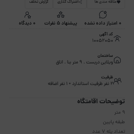
علاقه مندی ها
اشتراک گذاری
گزارش تخلف
0 امتیاز داده نشده
پیشنهاد 5 نفرات
0 دیدگاه
کد آگهی
10052050
ساختمان
ویلایی دربست . 9 متر بنا . اتاق
ظرفیت
2 نفر ظرفیت استاندارد + 1 نفر اضافه
توضیحات اقامتگاه
9 متر
طبقه پایین
تعداد پله 7 عدد