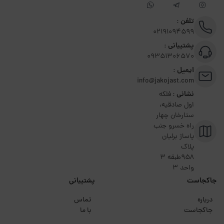
تلفن :
02191094599
پشتیبانی :
09351306570
ایمیل :
info@jakojast.com
نشانی :
فلکه
اول صادقیه،
ستارخان چهار
راه خسرو جنب
پاساژ برلیان
پلاک
۹۵۸طبقه 3
واحد 3
جاکجاست
پشتیبانی
درباره
تماس
جاکجاست
با ما