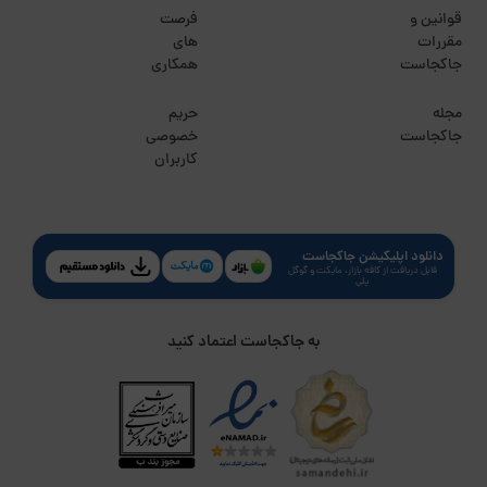
قوانین و
فرصت
مقررات
های
جاکجاست
همکاری
مجله
حریم
جاکجاست
خصوصی
کاربران
دانلود اپلیکیشن جاکجاست
قابل دریافت از کافه بازار، مایکت و گوگل
پلی
به جاکجاست اعتماد کنید