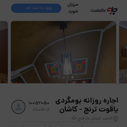
میزبان
ورود یا ثبت نام
شوید
اجاره روزانه بومگردی
10052050
یاقوت ترنج - کاشان
کد اقامتگاه
کاشان, خیابان ملا فتح الله