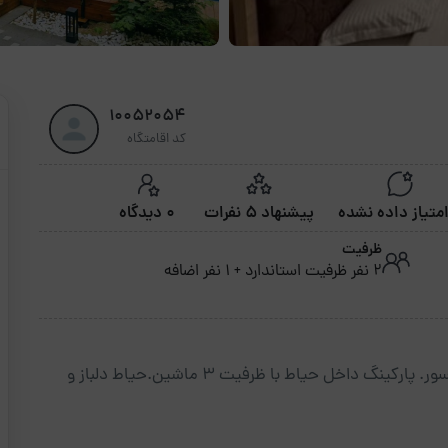
10052054
کد اقامتگاه
پیشنهاد 5 نفرات
0 دیدگاه
ظرفیت
2 نفر ظرفیت استاندارد + 1 نفر اضافه
ساختمان ویلایی و شخصی ساز ۳طبقه است بدون آسانسور. پارکینگ داخل حیاط با ظرفیت ۳ ماشین.حیاط دلباز و