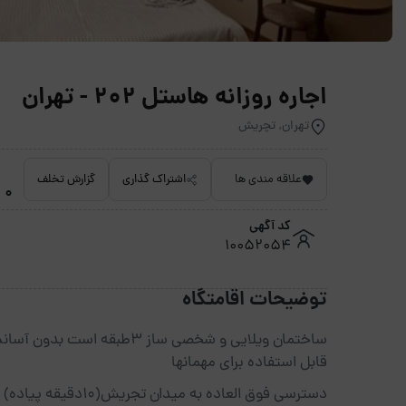
اجاره روزانه هاستل 202 - تهران
تهران, تچریش
علاقه مندی ها
اشتراک گذاری
گزارش تخلف
0 امتیاز داده نشده
کد آگهی
10052054
توضیحات اقامتگاه
قابل استفاده برای مهمانها
دسترسی فوق العاده به میدان تجریش(۱۰دقیقه پیاده)