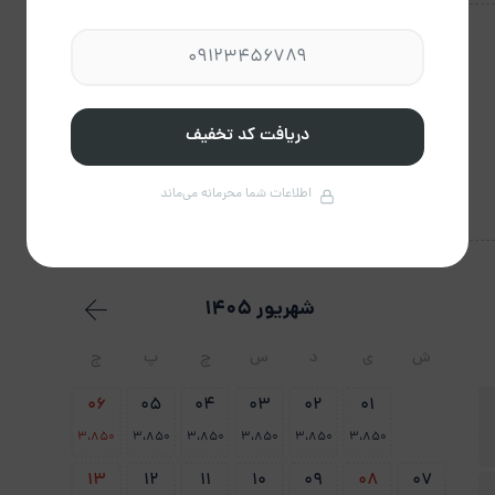
دریافت کد تخفیف
اطلاعات شما محرمانه می‌ماند
شهریور 1405
ش
ی
د
س
چ
پ
ج
06
05
04
03
02
01
3،850
3،850
3،850
3،850
3،850
3،850
13
12
11
10
09
08
07