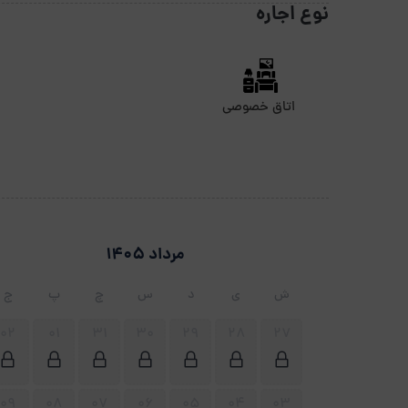
نوع اجاره
اتاق خصوصی
مرداد 1405
ش
ی
د
س
چ
پ
ج
02
01
31
30
29
28
27
09
08
07
06
05
04
03