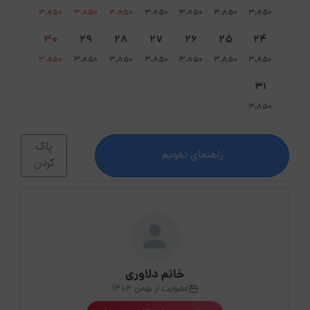
3،850
3،850
3،850
3،850
3،850
3،850
3،850
30
29
28
27
26
25
24
3،850
3،850
3،850
3،850
3،850
3،850
3،850
31
3،850
پاک
راهنمای تقویم
کردن
خانم دلاوری
عضویت از بهمن 1404