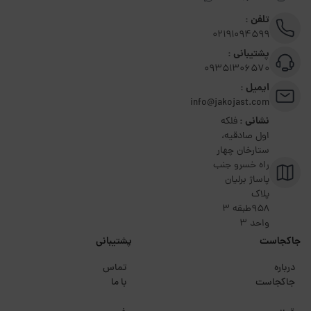
تلفن :
02191094599
پشتیبانی :
09351306570
ایمیل :
info@jakojast.com
نشانی :
فلکه
اول صادقیه،
ستارخان چهار
راه خسرو جنب
پاساژ برلیان
پلاک
۹۵۸طبقه 3
واحد 3
جاکجاست
پشتیبانی
درباره
تماس
جاکجاست
با ما