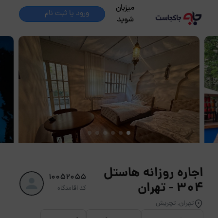
میزبان
ورود یا ثبت نام
شوید
اجاره روزانه هاستل
10052055
304 - تهران
کد اقامتگاه
تهران, تچریش