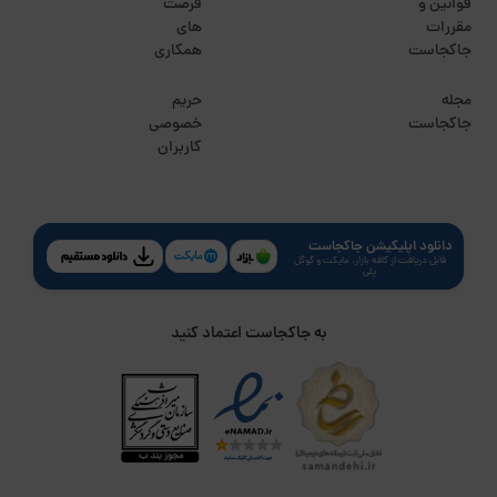
قوانین و
فرصت
مقررات
های
جاکجاست
همکاری
مجله
حریم
جاکجاست
خصوصی
کاربران
دانلود اپلیکیشن جاکجاست
قابل دریافت از کافه بازار، مایکت و گوگل
پلی
به جاکجاست اعتماد کنید