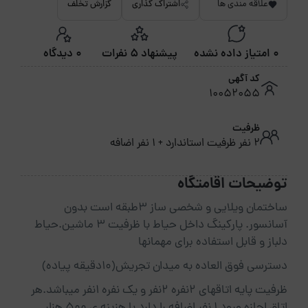
علاقه مندی ها
اشتراک گذاری
گزارش تخلف
0 امتیاز داده نشده
پیشنهاد 5 نفرات
0 دیدگاه
کد آگهی
10052055
ظرفیت
2 نفر ظرفیت استاندارد + 1 نفر اضافه
توضیحات اقامتگاه
ساختمان ویلایی و شخصی ساز ۳طبقه است بدون
آسانسور. پارکینگ داخل حیاط با ظرفیت ۳ ماشین.حیاط
دلباز و قابل استفاده برای مهمانها
دسترسی فوق العاده به میدان تجریش(۱۰دقیقه پیاده)
ظرفیت پایه اتاقهای ۲نفره ۲نفر و یک نفره ۱نفر میباشد.هر