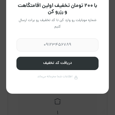
با ۲۰۰ تومان تخفیف اولین اقامتگاهت
و رزرو کن
پاک
راهنمای تقویم
شماره موبایلت رو وارد کن تا کد تخفیف رو برات ارسال
کردن
کنیم
اقای محمودی
دریافت کد تخفیف
عضویت از فروردین 1405
مشاهده حساب کاربری میزبان
اطلاعات شما محرمانه می‌ماند
درباره میزبان
1