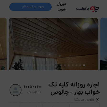
میزبان
ورود یا ثبت نام
شوید
اجاره روزانه کلبه تک
10052060
خواب بهار - چالوس
کد اقامتگاه
چالوس, عباسکلا