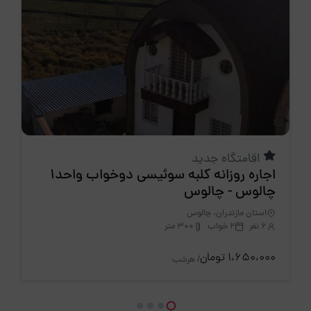
اقامتگاه جدید
اجاره روزانه کلبه سوئیسی دوخواب واحد1
چالوس - چالوس
استان مازندران، چالوس
6 نفر
2 خواب
300 متر
1،650،000 تومان
/ هرشب