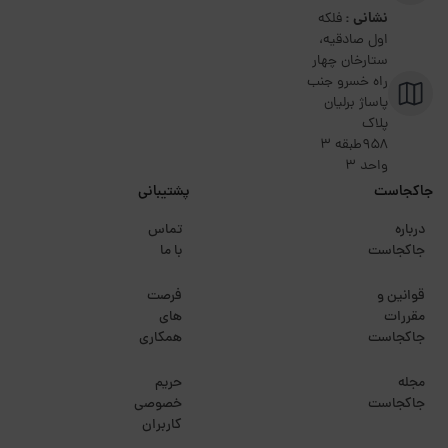
نشانی :
فلکه
اول صادقیه،
ستارخان چهار
راه خسرو جنب
پاساژ برلیان
پلاک
۹۵۸طبقه 3
واحد 3
جاکجاست
پشتیبانی
درباره
تماس
جاکجاست
با ما
قوانین و
فرصت
مقررات
های
جاکجاست
همکاری
مجله
حریم
جاکجاست
خصوصی
کاربران