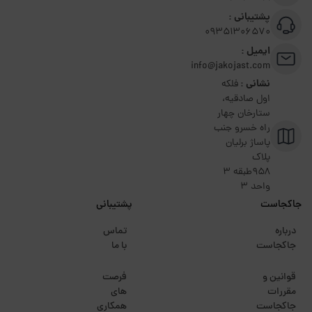
پشتیبانی :
09351306570
ایمیل :
info@jakojast.com
نشانی :
فلکه
اول صادقیه،
ستارخان چهار
راه خسرو جنب
پاساژ برلیان
پلاک
۹۵۸طبقه 3
واحد 3
جاکجاست
پشتیبانی
درباره
تماس
جاکجاست
با ما
قوانین و
فرصت
مقررات
های
جاکجاست
همکاری