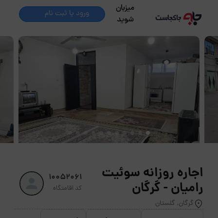
میزبان
ورود یا ثبت نام
شوید
اجاره روزانه سوئیت
10052061
رامیان - گرگان
کد اقامتگاه
گرگان, گلستان