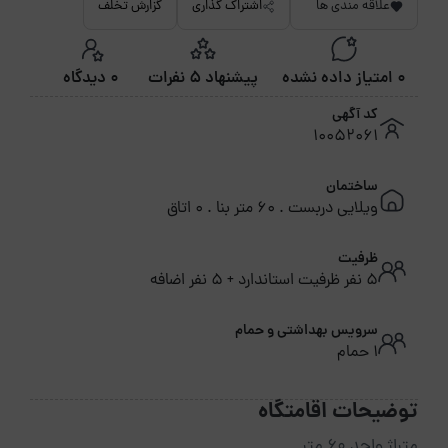
علاقه مندی ها
اشتراک گذاری
گزارش تخلف
0 امتیاز داده نشده
پیشنهاد 5 نفرات
0 دیدگاه
کد آگهی
10052061
ساختمان
ویلایی دربست . 60 متر بنا . 0 اتاق
ظرفیت
5 نفر ظرفیت استاندارد + 5 نفر اضافه
سرویس بهداشتی و حمام
1 حمام
توضیحات اقامتگاه
متراژ واحد 60 متر