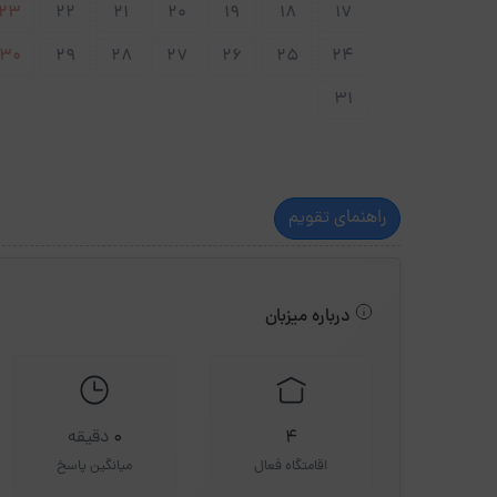
23
22
21
20
19
18
17
30
29
28
27
26
25
24
31
راهنمای تقویم
درباره میزبان
4
0
دقیقه
اقامتگاه فعال
میانگین پاسخ