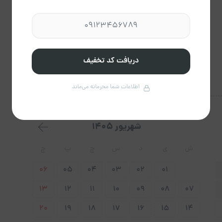
دریافت کد تخفیف
اطلاعات شما محرمانه می‌ماند
شهریور 1405
ش
ی
د
س
چ
پ
ج
06
05
04
03
02
01
13
12
11
10
09
08
07
20
19
18
17
16
15
14