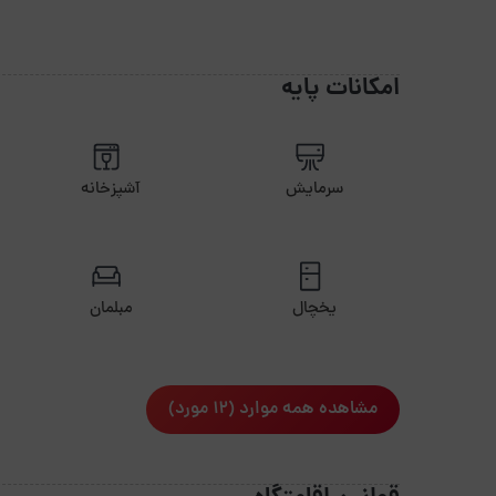
فاصله تا ترمینال یا راه آهن چنددقیقه است ؟ 30 دقیقه
امکانات پایه
سرمایش
آشپزخانه
یخچال
مبلمان
مشاهده همه موارد (12 مورد)