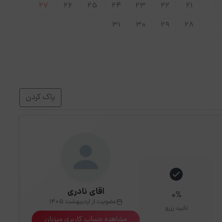
27
26
25
24
23
22
21
31
30
29
28
پاک کردن
اقای نادری
0%
عضویت از اردیبهشت 1405
تایید رزرو
مشاهده حساب کاربری میزبان