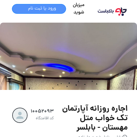
میزبان
ورود یا ثبت نام
شوید
اجاره روزانه آپارتمان
10052093
تک خواب متل
کد اقامتگاه
مهستان - بابلسر