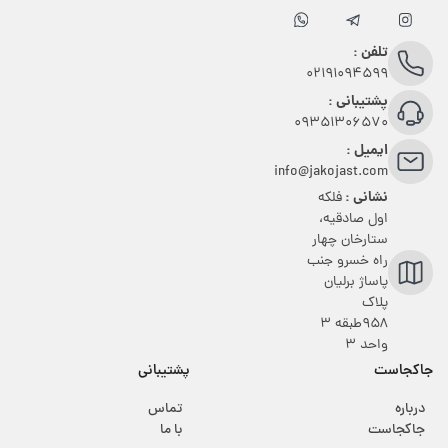
تلفن :
02191094599
پشتیبانی :
09351306570
ایمیل :
info@jakojast.com
نشانی :
فلکه
اول صادقیه،
ستارخان چهار
راه خسرو جنب
پاساژ برلیان
پلاک
۹۵۸طبقه 3
واحد 3
جاکجاست
پشتیبانی
درباره
تماس
جاکجاست
با ما