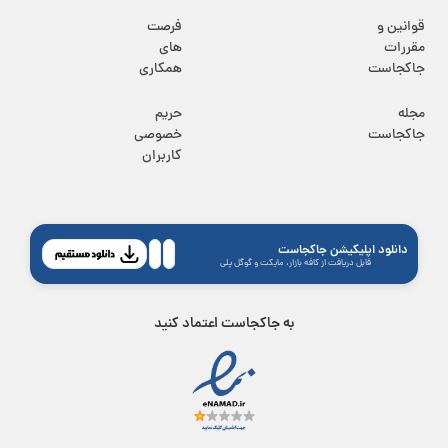
قوانین و
فرصت
مقررات
های
جاکجاست
همکاری
مجله
حریم
جاکجاست
خصوصی
کاربران
دانلود اپلیکیشن جاکجاست
قابل دریافت از کافه بازار، مایکت و گوگل پلی
به جاکجاست اعتماد کنید