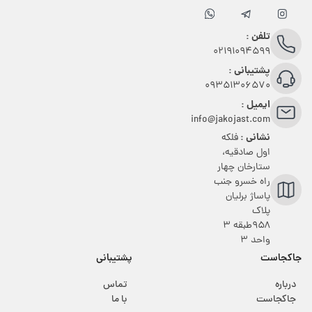
تلفن :
02191094599
پشتیبانی :
09351306570
ایمیل :
info@jakojast.com
نشانی :
فلکه
اول صادقیه،
ستارخان چهار
راه خسرو جنب
پاساژ برلیان
پلاک
۹۵۸طبقه 3
واحد 3
جاکجاست
پشتیبانی
درباره
تماس
جاکجاست
با ما