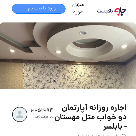
میزبان
ورود یا ثبت نام
شوید
اجاره روزانه آپارتمان
10052094
دو خواب متل مهستان
کد اقامتگاه
- بابلسر