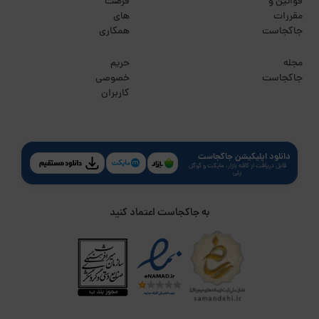
قوانین و
فرصت
مقررات
های
جاکجاست
همکاری
مجله
حریم
جاکجاست
خصوصی
کاربران
دانلود اپلیکیشن جاکجاست
قابل دریافت از کافه بازار، مایکت و گوگل
پلی
به جاکجاست اعتماد کنید