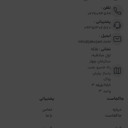
تلفن :
02191094599
پشتیبانی :
09351306570
ایمیل :
info@jakojast.com
نشانی :
فلکه
اول صادقیه،
ستارخان چهار
راه خسرو جنب
پاساژ برلیان
پلاک
۹۵۸طبقه 3
واحد 3
جاکجاست
پشتیبانی
درباره
تماس
جاکجاست
با ما