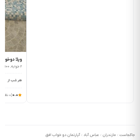
۲٬۲۰۰٬۰۰۰
ت
ویلا دوخواب
۲ خوابه٬ ۱۰۰متر٬ تا ۵ مهمان
هر شب از
۰.۰
(۰ نظر)
جاکجاست
مازندران
عباس آباد
آپارتمان دو خواب افق