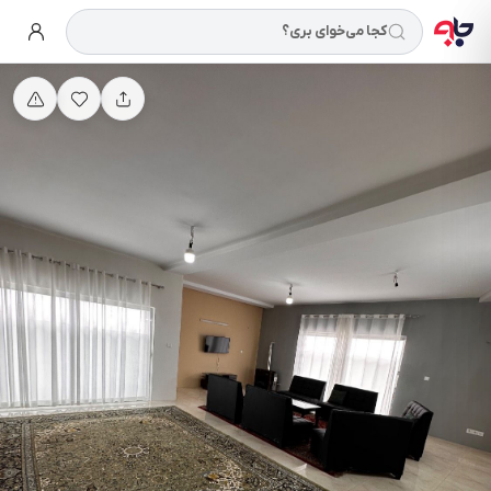
کجا می‌خوای بری؟