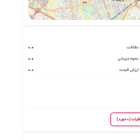
نظافت
۰.۰
نحوه میزبانی
۰.۰
ارزش قیمت
۰.۰
۰ مورد)