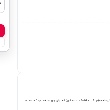
ت
ل بنا شده (نزديكترين اقامتگاه به سد لفور) كه داراي چهار نوع فضاي سكونت متنوع