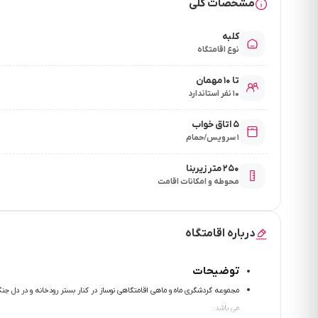
مشخصات کلی
کلبه
نوع اقامتگاه
تا ۱۰ مهمان
۱۰ نفر استاندارد
۵ اتاق خواب
۱ سرویس/حمام
۲۵۰ متر زیربنا
محوطه و امکانات اقامت
درباره اقامتگاه
توضیحات
مجموعه گردشگري ماه و ماهي اقامتگاهي نوساز در كنار بستر رودخانه و در دل جنگ
مي باشد: