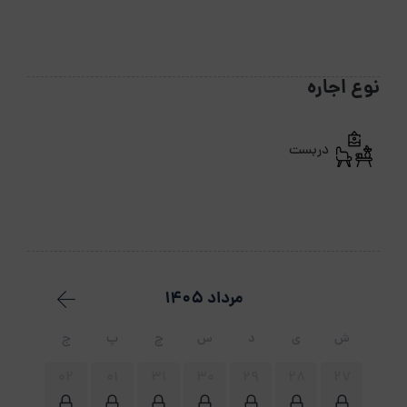
نوع اجاره
دربست
مرداد 1405
ش
ی
د
س
چ
پ
ج
02
01
31
30
29
28
27