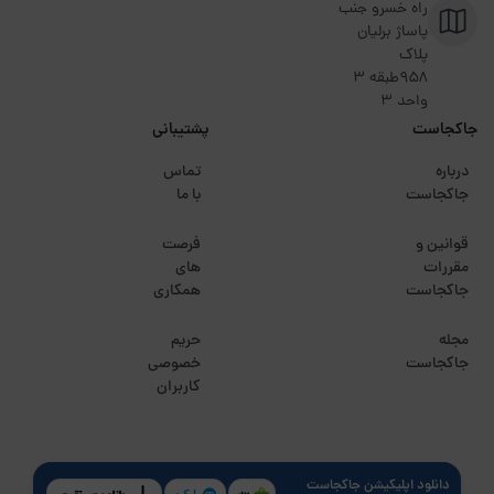
راه خسرو جنب
پاساژ برلیان
پلاک
۹۵۸طبقه 3
واحد 3
جاکجاست
پشتیبانی
درباره
تماس
جاکجاست
با ما
قوانین و
فرصت
مقررات
های
جاکجاست
همکاری
مجله
حریم
جاکجاست
خصوصی
کاربران
دانلود اپلیکیشن جاکجاست