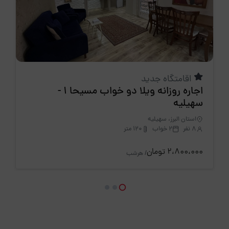
اقامتگاه جدید
اجاره روزانه ویلا دو خواب مسیحا 1 -
سهیلیه
استان البرز، سهیلیه
8 نفر
2 خواب
120 متر
2،800،000 تومان
/ هرشب