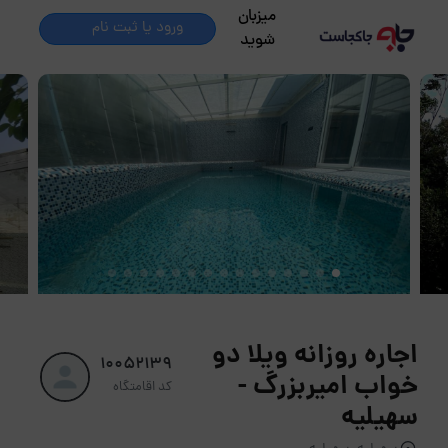
میزبان
ورود یا ثبت نام
شوید
اجاره روزانه ویلا دو
10052139
خواب امیربزرگ -
کد اقامتگاه
سهیلیه