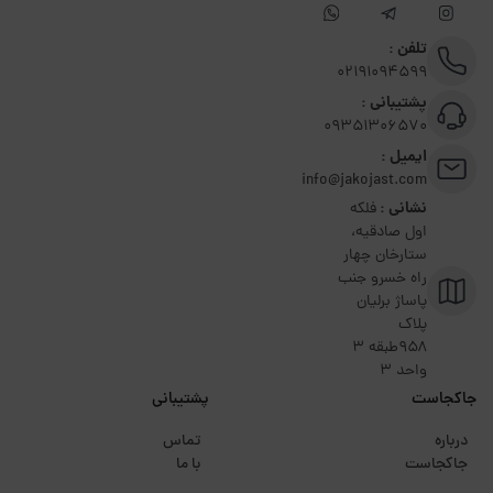
تلفن :
02191094599
پشتیبانی :
09351306570
ایمیل :
info@jakojast.com
نشانی :
فلکه
اول صادقیه،
ستارخان چهار
راه خسرو جنب
پاساژ برلیان
پلاک
۹۵۸طبقه 3
واحد 3
جاکجاست
پشتیبانی
درباره
تماس
جاکجاست
با ما