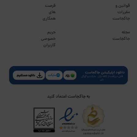
قوانین و
فرصت
مقررات
های
جاکجاست
همکاری
مجله
حریم
جاکجاست
خصوصی
کاربران
دانلود اپلیکیشن جاکجاست
قابل دریافت از کافه بازار، مایکت و گوگل
پلی
به جاکجاست اعتماد کنید