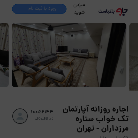
میزبان
ورود یا ثبت نام
شوید
اجاره روزانه آپارتمان
10052144
تک خواب ستاره
کد اقامتگاه
مرزداران - تهران