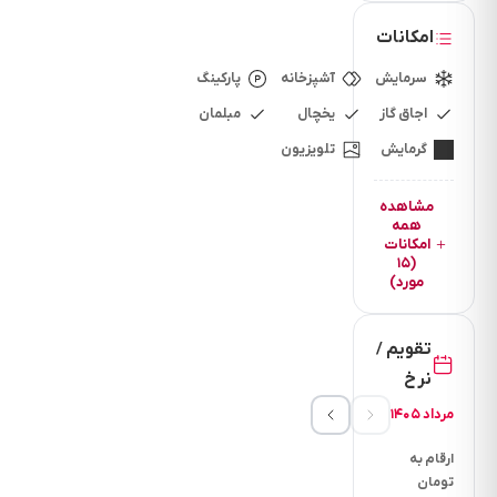
امکانات
15
سرمایش
آشپزخانه
پارکینگ
دقیقه
اجاق گاز
یخچال
مبلمان
فاصله
گرمایش
تلویزیون
تا
کافی
مشاهده
شاپ
همه
امکانات
(۱۵
مورد)
30
دقیقه
فاصله
تقویم /
تا
نرخ
پاساژ
مرداد ۱۴۰۵
ارقام به
تومان
30