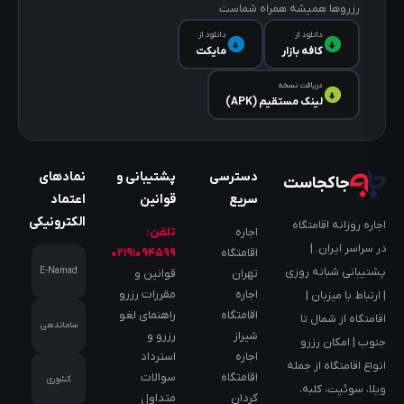
رزروها همیشه همراه شماست
دانلود از
دانلود از
کافه‌ بازار
مایکت
دریافت نسخه
لینک مستقیم (APK)
دسترسی
پشتیبانی و
نمادهای
جاکجاست
سریع
قوانین
اعتماد
الکترونیکی
اجاره روزانه اقامتگاه
اجاره
تلفن:
در سراسر ایران. |
اقامتگاه
۰۲۱۹۱۰۹۴۵۹۹
پشتیبانی شبانه روزی
E-Namad
تهران
قوانین و
اجاره
مقررات رزرو
| ارتباط با میزبان |
اقامتگاه
راهنمای لغو
اقامتگاه از شمال تا
ساماندهی
شیراز
رزرو و
جنوب | امکان رزرو
اجاره
استرداد
انواع اقامتگاه از جمله
اقامتگاه
سوالات
کشوری
ویلا، سوئیت، کلبه،
کردان
متداول