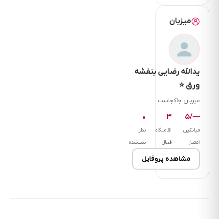
میزبان
یدالله رضایی بنفشه
ورق ⭐
میزبان جاکجاست
۰
۳
—/۵
میانگین
اقامتگاه
نظر
امتیاز
فعال
ثبت‌شده
مشاهده پروفایل