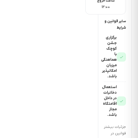
ساعت خروج
30
۱۲:۰۰
دقیقه
فاصله
سایر قوانین و
شرایط
تا را
آهن
برگزاری
جشن
کوچک
با
1:45
هماهنگی
میزبان
ساعت
امکانپذیر
باشد.
استعمال
دخانیات
در داخل
اقامتگاه
مجاز
باشد.
جزئیات بیشتر
قوانین در