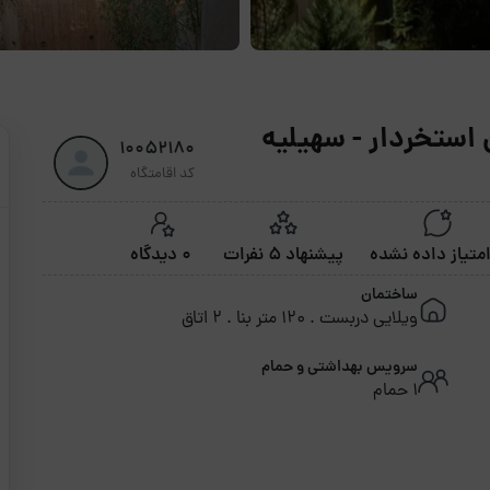
 استخردار - سهیلیه
10052180
کد اقامتگاه
پیشنهاد 5 نفرات
0 دیدگاه
ساختمان
ویلایی دربست . 120 متر بنا . 2 اتاق
سرویس بهداشتی و حمام
1 حمام