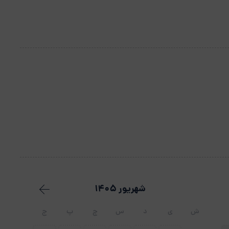
شهریور 1405
ش
ی
د
س
چ
پ
ج