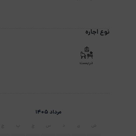
نوع اجاره
دربست
مرداد 1405
ش
ی
د
س
چ
پ
ج