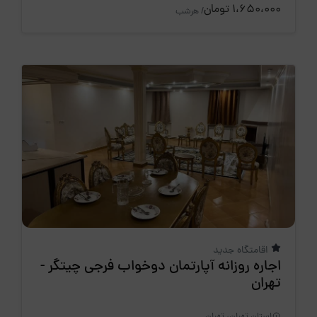
1،650،000 تومان
/ هرشب
اقامتگاه جدید
اجاره روزانه آپارتمان دوخواب فرجی چیتگر -
تهران
استان تهران، تهران