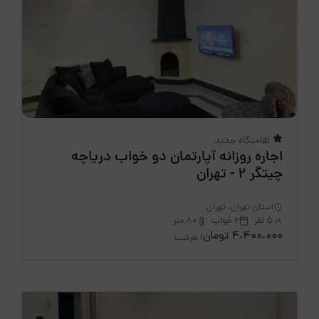
اقامتگاه جدید
اجاره روزانه آپارتمان دو خواب دریاچه
چیتگر 2 - تهران
استان تهران، تهران
5 نفر
2 خواب
80 متر
4،400،000 تومان
/ هرشب