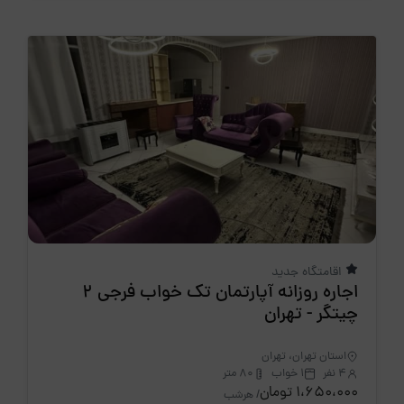
اقامتگاه جدید
اجاره روزانه آپارتمان تک خواب فرجی 2
چیتگر - تهران
استان تهران، تهران
4 نفر
1 خواب
80 متر
1،650،000 تومان
/ هرشب