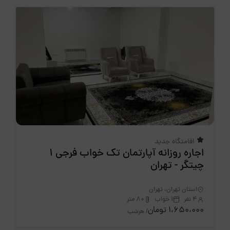
اقامتگاه جدید
اجاره روزانه آپارتمان تک خواب فرجی 1
چیتگر - تهران
استان تهران، تهران
4 نفر
1 خواب
80 متر
1،650،000 تومان
/ هرشب