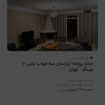
اقامتگاه جدید
اجاره روزانه آپارتمان سه خواب یاس 7
چیتگر - تهران
استان تهران، تهران
8 نفر
3 خواب
140 متر
2،200،000 تومان
/ هرشب