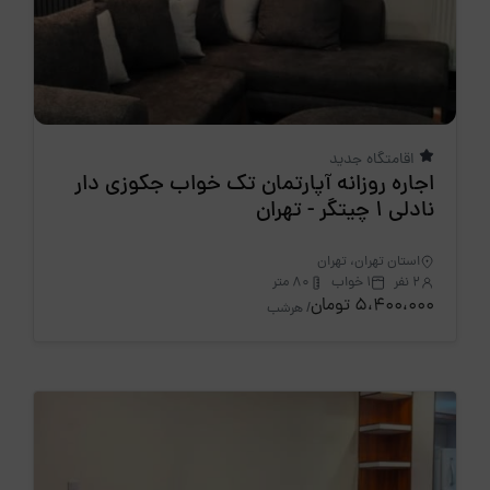
اقامتگاه جدید
اجاره روزانه آپارتمان تک خواب جکوزی دار
نادلی 1 چیتگر - تهران
استان تهران، تهران
2 نفر
1 خواب
80 متر
5،400،000 تومان
/ هرشب