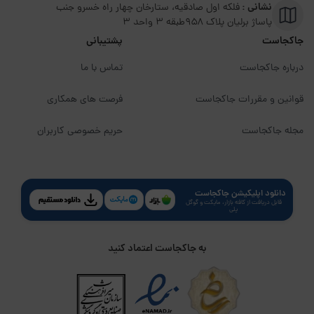
نشانی :
فلکه اول صادقیه، ستارخان چهار راه خسرو جنب
پاساژ برلیان پلاک ۹۵۸طبقه 3 واحد 3
جاکجاست
پشتیبانی
درباره جاکجاست
تماس با ما
قوانین و مقررات جاکجاست
فرصت های همکاری
مجله جاکجاست
حریم خصوصی کاربران
دانلود اپلیکیشن جاکجاست
قابل دریافت از کافه بازار، مایکت و گوگل
پلی
به جاکجاست اعتماد کنید