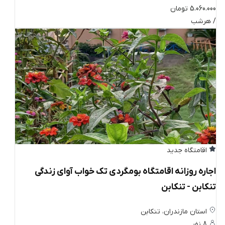
5،060،000 تومان
/ هرشب
اقامتگاه جدید
اجاره روزانه اقامتگاه بومگردی تک خواب آوای زندگی
تنکابن - تنکابن
استان مازندران، تنکابن
8 نفر