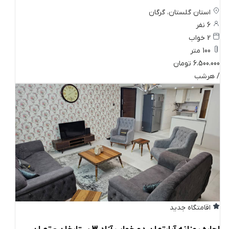
استان گلستان، گرگان
6 نفر
2 خواب
100 متر
6،500،000 تومان
/ هرشب
اقامتگاه جدید