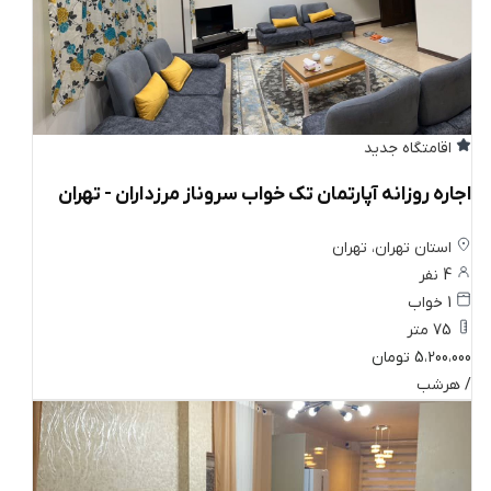
اقامتگاه جدید
اجاره روزانه آپارتمان تک خواب سروناز مرزداران - تهران
استان تهران، تهران
4 نفر
1 خواب
75 متر
5،200،000 تومان
/ هرشب