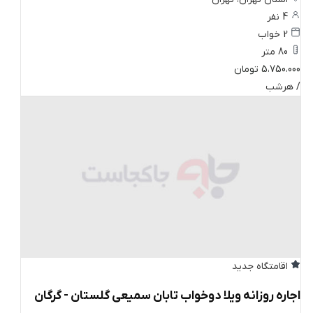
4 نفر
2 خواب
80 متر
5،750،000 تومان
/ هرشب
اقامتگاه جدید
اجاره روزانه ویلا دوخواب تابان سمیعی گلستان - گرگان