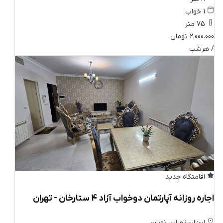
1 خواب
75 متر
2،000،000 تومان
/ هرشب
اقامتگاه جدید
اجاره روزانه آپارتمان دوخواب آزاد 4 ستارخان - تهران
استان تهران، تهران