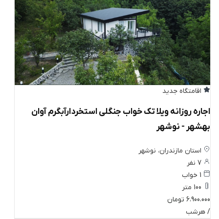
اقامتگاه جدید
اجاره روزانه ویلا تک خواب جنگلی استخردارآبگرم آوان
بهشهر - نوشهر
استان مازندران، نوشهر
7 نفر
1 خواب
100 متر
6،900،000 تومان
/ هرشب