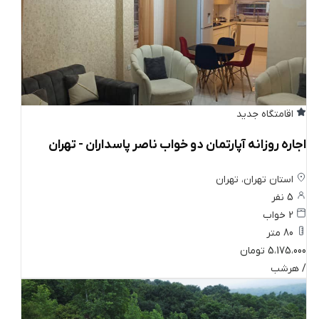
اقامتگاه جدید
اجاره روزانه آپارتمان دو خواب ناصر پاسداران - تهران
استان تهران، تهران
5 نفر
2 خواب
80 متر
5،175،000 تومان
/ هرشب