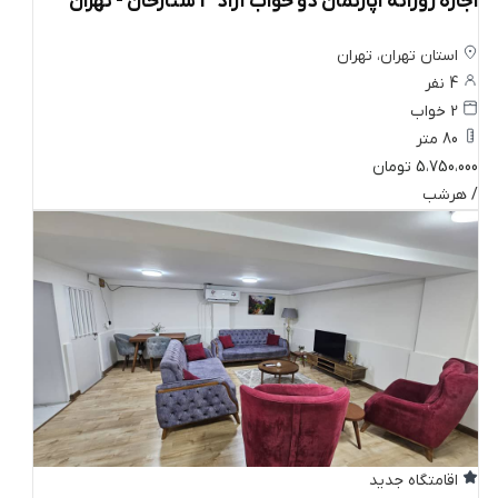
اجاره روزانه آپارتمان دو خواب آزاد 3 ستارخان - تهران
استان تهران، تهران
4 نفر
2 خواب
80 متر
5،750،000 تومان
/ هرشب
اقامتگاه جدید