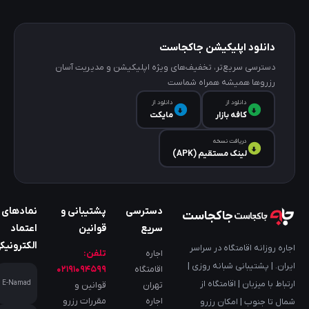
دانلود اپلیکیشن جاکجاست
دسترسی سریع‌تر، تخفیف‌های ویژه اپلیکیشن و مدیریت آسان
رزروها همیشه همراه شماست
دانلود از
دانلود از
کافه‌ بازار
مایکت
دریافت نسخه
لینک مستقیم (APK)
دسترسی
پشتیبانی و
نمادهای
جاکجاست
سریع
قوانین
اعتماد
الکترونیک
اجاره روزانه اقامتگاه در سراسر
اجاره
تلفن:
ایران. | پشتیبانی شبانه روزی |
اقامتگاه
۰۲۱۹۱۰۹۴۵۹۹
ارتباط با میزبان | اقامتگاه از
E-Namad
تهران
قوانین و
اجاره
مقررات رزرو
شمال تا جنوب | امکان رزرو