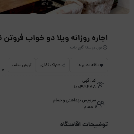
اجاره روزانه ویلا دو خواب فروتن نو
نور, روستا گنج یاب
علاقه مندی ها
اشتراک گذاری
گزارش تخلف
0 امتیاز داده نشده
کد آگهی
10045288
سرویس بهداشتی و حمام
1 حمام
توضیحات اقامتگاه