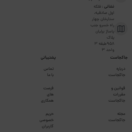
نشانی :
فلکه
اول صادقیه،
ستارخان چهار
راه خسرو جنب
پاساژ برلیان
پلاک
۹۵۸طبقه 3
واحد 3
جاکجاست
پشتیبانی
درباره
تماس
جاکجاست
با ما
قوانین و
فرصت
مقررات
های
جاکجاست
همکاری
مجله
حریم
جاکجاست
خصوصی
کاربران