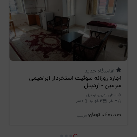
اقامتگاه جدید
اجاره روزانه سوئیت استخردار ابراهیمی
سرعین - اردبیل
استان اردبیل، اردبیل
3 نفر
3 خواب
0 متر
1،400،000 تومان
/ هرشب